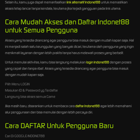
Selain itu, kamu juga dapat memanfaatkan
link alternatif Indonet88
untuk memastikan
akses tetap lancar tanpa kendala, terutama jika terjadi gangguan pada link utama.
Cara Mudah Akses dan Daftar Indonet88
untuk Semua Pengguna
Akses yang tersedia dirancang agar pengguna bisa masuk dengan mudah kapan saja. Hal
ini menjadi salah satu keunggulan yang banyak dicari, terutama oleh pengguna yang ingin
menikmati layanan dengan lebih praktis tanpa harus melewati proses yang berbelit.
Untuk memulai aktivitas, kamu bisa langsung melakukan
login Indonet88
dengan proses
yang cepat dan tanpa ribet. Akses yang tersedia dirancang agar pengguna bisa masuk
dengan mudah kapan saja.
Pilih Menu LOGIN
Masukan ID & Password yg Terdaftar
Langsung bisa akses semua Game
Jika masih baru, disarankan untuk membaca cara
daftar Indonet88
agar lebih memahami
alur penggunaan dan bisa memulai dengan lebih percaya diri.
Cara DAFTAR Untuk Pengguna Baru
Cari Di GOOGLE INDONET88