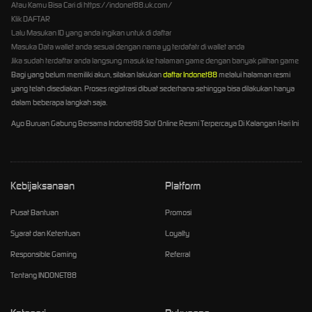
Atau Kamu Bisa Cari di https://indonet88.uk.com/
Klik DAFTAR
Lalu Masukan ID yang anda ingikan untuk di daftar
Masuka Data wallet anda sesuai dengan nama yg terdafatr di wallet anda
Jika sudah terdaftar anda langsung masuk ke halaman game dengan banyak pilihan game
Bagi yang belum memiliki akun, silakan lakukan
daftar Indonet88
melalui halaman resmi
yang telah disediakan. Proses registrasi dibuat sederhana sehingga bisa dilakukan hanya
dalam beberapa langkah saja.
Ayo Buruan Gabung Bersama Indonet88 Slot Online Resmi Terpercaya Di Kalangan Hari Ini
Kebijaksanaan
Platform
Pusat Bantuan
Promosi
Syarat dan Ketentuan
Loyalty
Responsible Gaming
Referral
Tentang INDONET88