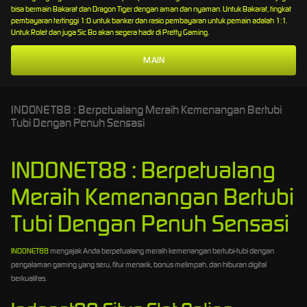
bisa bermain Bakarat dan Dragon Tiger dengan aman dan nyaman. Untuk Bakarat, tingkat
pembayaran tertinggi 1:0 untuk banker dan rasio pembayaran untuk pemain adalah 1:1.
Untuk Rolet dan juga Sic Bo akan segera hadir di Pretty Gaming.
MAIN
INDONET88 : Berpetualang Meraih Kemenangan Bertubi
Tubi Dengan Penuh Sensasi
INDONET88 : Berpetualang
Meraih Kemenangan Bertubi
Tubi Dengan Penuh Sensasi
INDONET88
mengajak Anda berpetualang meraih kemenangan bertubi-tubi dengan
pengalaman gaming yang seru, fitur menarik, bonus melimpah, dan hiburan digital
berkualitas.