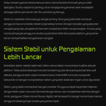
tetap merasa nyaman karena semua menu utama berada di tempat yang mudah
dijangkau. Struktur seperti ini penting untuk menjaga kenyamanan saat menjelajahi
berbagai pilihan permainan dan fitur pendukung lainnya.
Selain itu, kejelasan informasi juga sangat penting. Situs yang baik tidak membuat
pengguna harus menebak-nebak fungsi setiap tombol. Dengan tampilan yang jelas dan
navigasi yang rapi, pengalaman bermain menjadi jauh lebih menyenangkan. Ini pula yang
membuat banyak pengguna cenderung bertahan lebih lama pada platform yang benar-
benar memperhatikan kenyamanan navigasi.
Sistem Stabil untuk Pengalaman
Lebih Lancar
Kestabilan sistem adalah salah satu faktor utama dalam menentukan kualitas sebuah
platform. Tidak peduli seberapa menarik tampilannya, jika situs sering lambat atau sulit
diakses, pengguna akan cepat merasa kecewa. Indonet88 mencoba menjawab
kebutuhan ini dengan menghadirkan sistem yang lebih stabil dan ringan untuk digunakan.
Sistem yang stabil memberikan banyak manfaat. Pengguna dapat berpindah halaman
dengan lebih cepat, memuat informasi dengan lancar, dan menjalankan aktivitas dengan
minim gangguan. Dalam dunia hiburan digital, hal-hal seperti ini sangat menentukan karena
pengguna biasanya ingin proses yang serba cepat.