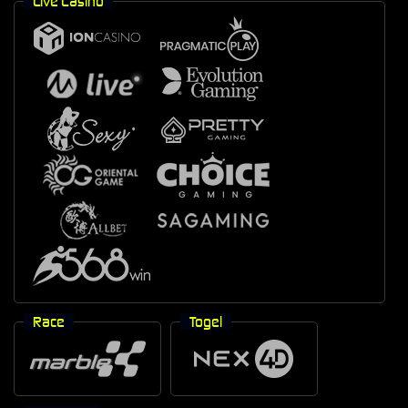
Live Casino
Race
Togel