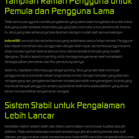
Tampilan Ramah Pengguna untuk
Pemula dan Pengguna Lama
Tidak semua pengguna memiliki pengalaman yang sama saat mengakses situs slot online.
Ada yang sudah terbiasa, tetapi ada juga yang baru mencoba untuk pertama kali. Karena
itu, situs yang baik seharusnya bisa dipahami dengan mudah oleh semua kalangan.
Indonet88
menonjol dari sisi antarmuka yang sederhana namun tetap menarik. Pengguna
baru dapat memahami alur penggunaan dengan lebih cepat, sementara pengguna lama
tetap merasa nyaman karena semua menu utama berada di tempat yang mudah
dijangkau. Struktur seperti ini penting untuk menjaga kenyamanan saat menjelajahi
berbagai pilihan permainan dan fitur pendukung lainnya.
Selain itu, kejelasan informasi juga sangat penting. Situs yang baik tidak membuat
pengguna harus menebak-nebak fungsi setiap tombol. Dengan tampilan yang jelas dan
navigasi yang rapi, pengalaman bermain menjadi jauh lebih menyenangkan. Ini pula yang
membuat banyak pengguna cenderung bertahan lebih lama pada platform yang benar-
benar memperhatikan kenyamanan navigasi.
Sistem Stabil untuk Pengalaman
Lebih Lancar
Kestabilan sistem adalah salah satu faktor utama dalam menentukan kualitas sebuah
platform. Tidak peduli seberapa menarik tampilannya, jika situs sering lambat atau sulit
diakses, pengguna akan cepat merasa kecewa. Indonet88 mencoba menjawab kebutuhan