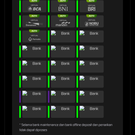
* Selama bank maintenance dan bank offline deposit dan penarikan
tidak dapat diproses