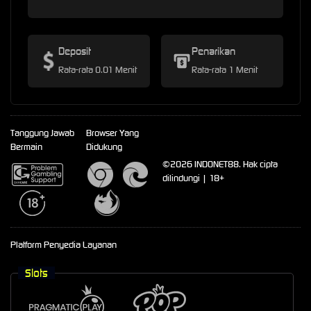
Deposit
Penarikan
Rata-rata 0.01 Menit
Rata-rata 1 Menit
Tanggung Jawab
Browser Yang
Bermain
Didukung
©2026 INDONET88. Hak cipta
dilindungi | 18+
Platform Penyedia Layanan
Slots