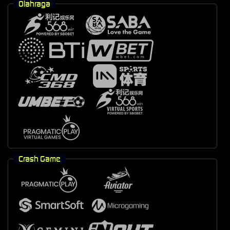
Olahraga
Crash Game