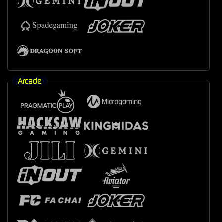
Arcade