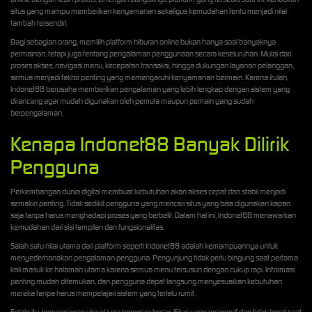
situs yang mampu memberikan kenyamanan sekaligus kemudahan tentu menjadi nilai
tambah tersendiri.
Bagi sebagian orang, memilih platform hiburan online bukan hanya soal banyaknya
permainan, tetapi juga tentang pengalaman penggunaan secara keseluruhan. Mulai dari
proses akses, navigasi menu, kecepatan transaksi, hingga dukungan layanan pelanggan,
semua menjadi faktor penting yang memengaruhi kenyamanan bermain. Karena itulah,
Indonet88 berusaha memberikan pengalaman yang lebih lengkap dengan sistem yang
dirancang agar mudah digunakan oleh pemula maupun pemain yang sudah
berpengalaman.
Kenapa Indonet88 Banyak Dilirik
Pengguna
Perkembangan dunia digital membuat kebutuhan akan akses cepat dan stabil menjadi
semakin penting. Tidak sedikit pengguna yang mencari situs yang bisa digunakan kapan
saja tanpa harus menghadapi proses yang berbelit. Dalam hal ini, Indonet88 menawarkan
kemudahan dari sisi tampilan dan fungsionalitas.
Salah satu nilai utama dari platform seperti Indonet88 adalah kemampuannya untuk
menyederhanakan pengalaman pengguna. Pengunjung tidak perlu bingung saat pertama
kali masuk ke halaman utama karena semua menu tersusun dengan cukup rapi. Informasi
penting mudah ditemukan, dan pengguna dapat langsung menyesuaikan kebutuhan
mereka tanpa harus mempelajari sistem yang terlalu rumit.
Selain itu, kenyamanan visual juga berperan besar. Situs yang responsif dan tidak berat saat