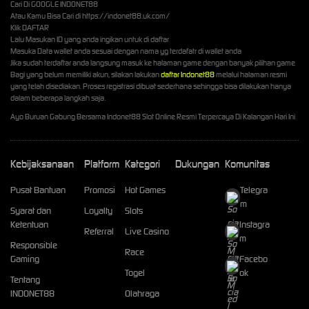
Cari Di GOOGLE INDONET88
Atau Kamu Bisa Cari di https://indonet88.uk.com/
Klik DAFTAR
Lalu Masukan ID yang anda ingikan untuk di daftar
Masuka Data wallet anda sesuai dengan nama yg terdafatr di wallet anda
Jika sudah terdaftar anda langsung masuk ke halaman game dengan banyak pilihan game
Bagi yang belum memiliki akun, silakan lakukan
daftar Indonet88
melalui halaman resmi
yang telah disediakan. Proses registrasi dibuat sederhana sehingga bisa dilakukan hanya
dalam beberapa langkah saja.
Ayo Buruan Gabung Bersama Indonet88 Slot Online Resmi Terpercaya Di Kalangan Hari Ini
Kebijaksanaan
Platform
Kategori
Dukungan
Komunitas
Pusat Bantuan
Promosi
Hot Games
Telegra
m
Syarat dan
Loyalty
Slots
Ketentuan
Instagra
Referral
Live Casino
m
Responsible
Race
Gaming
Facebo
Togel
ok
Tentang
INDONET88
Olahraga