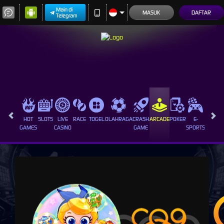
Main di
MASUK
DAFTAR
Telegram
HOT
SLOTS
LIVE
RACE
TOGEL
OLAHRAGA
CRASH
ARCADE
POKER
E-
SABUN
GAMES
CASINO
GAME
SPORTS
AYAM