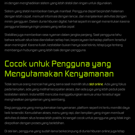
ini dengan menghadirkan sistem yang lebih stabil dan ringan untuk digunakan.
Sistem yang stabil memberikan banyak manfaat. Pengguna dapat berpindah halaman
dengan lebih cepat, memuat informasi dengan lancar, dan menjalankan aktivitas dengan
minim gangguan. Dalam dunia hiburan digital, hal-hal seperti ini sangat menentukan karena
pengguna biasanya ingin proses yang serba cepat.
Stabilitas juga memberikan rasa nyaman dalam jangka panjang. Saat pengguna tahu
bahwa sebuah situs bisa diandalkan setiap hari, kepercayaan terhadap platform tersebut
akan meningkat. Karena itulah, kestabilan bukan hanya soal teknis, tetapi juga tentang
membangun hubungan yang lebih baik dengan pengguna.
Cocok untuk Pengguna yang
Mengutamakan Kenyamanan
Tidak semua orang mencari hal yang sama saat memilih situs
slot online
. Ada yang fokus
pada tampilan, ada yang melihat kecepatan akses, dan ada juga yang lebih peduli pada
kestabilan sistem. Indonet88 mencoba menggabungkan semua unsur tersebut agar
menghasilkan pengalaman yang seimbang.
Bagi pengguna yang mengutamakan kenyamanan, platform seperti ini tentu memiliki daya
tarik tersendiri. Kemudahan akses, menu yang rapi, dan tampilan yang ringan membuat
aktivitas di dalam situs terasa lebih praktis. Ini sangat cocok untuk pengguna yang tidak ingin
direpotkan dengan proses yang berlebihan.
Di sisi lain, pengguna yang sudah lama berkecimpung di dunia hiburan online juga tetap