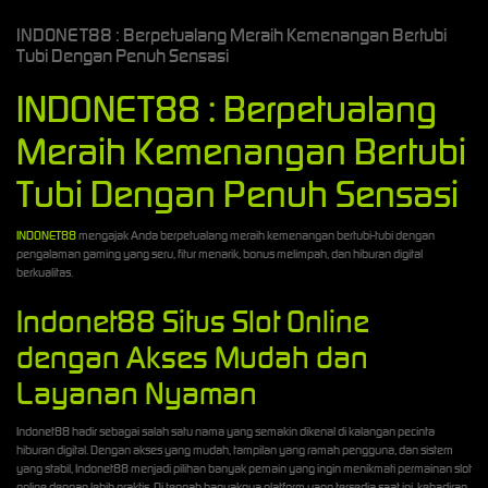
INDONET88 : Berpetualang Meraih Kemenangan Bertubi
Tubi Dengan Penuh Sensasi
INDONET88 : Berpetualang
Meraih Kemenangan Bertubi
Tubi Dengan Penuh Sensasi
INDONET88
mengajak Anda berpetualang meraih kemenangan bertubi-tubi dengan
pengalaman gaming yang seru, fitur menarik, bonus melimpah, dan hiburan digital
berkualitas.
Indonet88 Situs Slot Online
dengan Akses Mudah dan
Layanan Nyaman
Indonet88 hadir sebagai salah satu nama yang semakin dikenal di kalangan pecinta
hiburan digital. Dengan akses yang mudah, tampilan yang ramah pengguna, dan sistem
yang stabil, Indonet88 menjadi pilihan banyak pemain yang ingin menikmati permainan slot
online dengan lebih praktis. Di tengah banyaknya platform yang tersedia saat ini, kehadiran