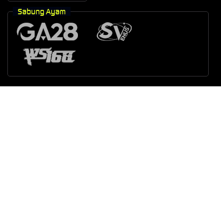
Sabung Ayam