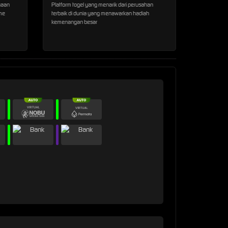
haan
Platform togel yang menarik dari perusahan
ame
terbaik di dunia yang menawarkan hadiah
kemenangan besar