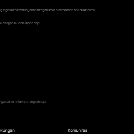
 ingin menikmati layanan dengan lebih praktis tanpa harus melewati
suk dengan mudah kapan saja.
anya dalam beberapa langkah saja.
ukungan
Komunitas