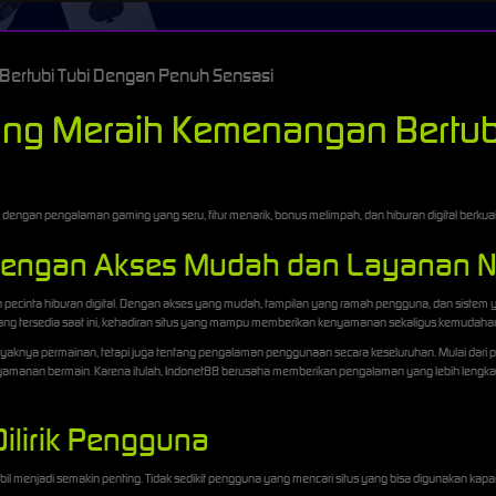
ertubi Tubi Dengan Penuh Sensasi
ang Meraih Kemenangan Bertub
ngan pengalaman gaming yang seru, fitur menarik, bonus melimpah, dan hiburan digital berkuali
ne dengan Akses Mudah dan Layanan
 pecinta hiburan digital. Dengan akses yang mudah, tampilan yang ramah pengguna, dan sistem y
 yang tersedia saat ini, kehadiran situs yang mampu memberikan kenyamanan sekaligus kemudahan t
anyaknya permainan, tetapi juga tentang pengalaman penggunaan secara keseluruhan. Mulai dari p
yamanan bermain. Karena itulah, Indonet88 berusaha memberikan pengalaman yang lebih lengk
ilirik Pengguna
 menjadi semakin penting. Tidak sedikit pengguna yang mencari situs yang bisa digunakan kapan 