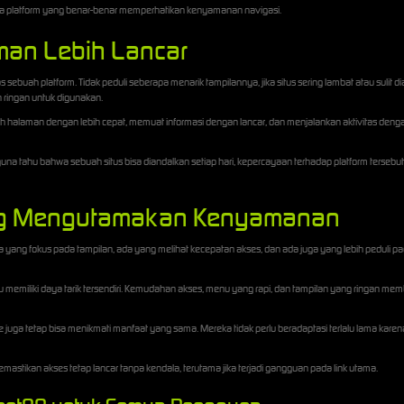
a platform yang benar-benar memperhatikan kenyamanan navigasi.
aman Lebih Lancar
s sebuah platform. Tidak peduli seberapa menarik tampilannya, jika situs sering lambat atau su
 ringan untuk digunakan.
alaman dengan lebih cepat, memuat informasi dengan lancar, dan menjalankan aktivitas dengan mi
a tahu bahwa sebuah situs bisa diandalkan setiap hari, kepercayaan terhadap platform tersebut a
ng Mengutamakan Kenyamanan
da yang fokus pada tampilan, ada yang melihat kecepatan akses, dan ada juga yang lebih pedul
iliki daya tarik tersendiri. Kemudahan akses, menu yang rapi, dan tampilan yang ringan membuat a
e juga tetap bisa menikmati manfaat yang sama. Mereka tidak perlu beradaptasi terlalu lama karen
mastikan akses tetap lancar tanpa kendala, terutama jika terjadi gangguan pada link utama.