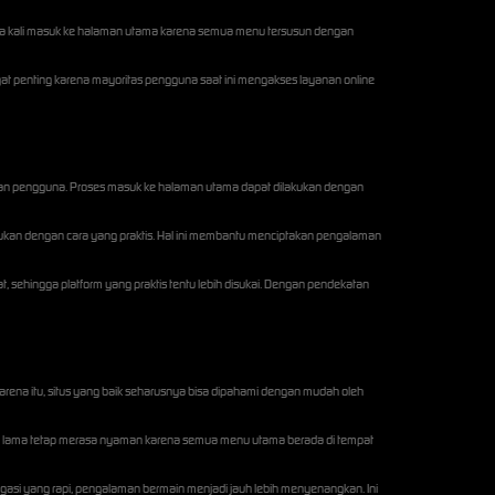
ama kali masuk ke halaman utama karena semua menu tersusun dengan
angat penting karena mayoritas pengguna saat ini mengakses layanan online
kan pengguna. Proses masuk ke halaman utama dapat dilakukan dengan
akukan dengan cara yang praktis. Hal ini membantu menciptakan pengalaman
 sehingga platform yang praktis tentu lebih disukai. Dengan pendekatan
arena itu, situs yang baik seharusnya bisa dipahami dengan mudah oleh
a lama tetap merasa nyaman karena semua menu utama berada di tempat
vigasi yang rapi, pengalaman bermain menjadi jauh lebih menyenangkan. Ini