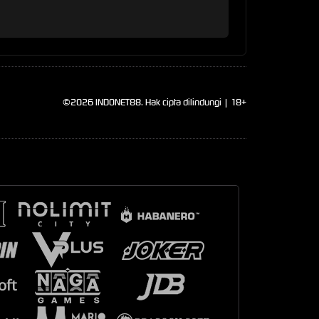
©2026 INDONET88. Hak cipta dilindungi | 18+