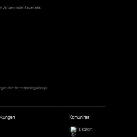
suk dengan mudah kapan saja.
anya dalam beberapa langkah saja.
ukungan
Komunitas
Telegram