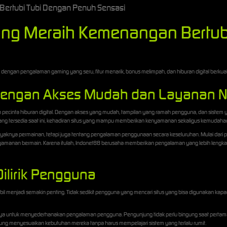
ertubi Tubi Dengan Penuh Sensasi
ang Meraih Kemenangan Bertub
ngan pengalaman gaming yang seru, fitur menarik, bonus melimpah, dan hiburan digital berkuali
ne dengan Akses Mudah dan Layanan
 pecinta hiburan digital. Dengan akses yang mudah, tampilan yang ramah pengguna, dan sistem y
 yang tersedia saat ini, kehadiran situs yang mampu memberikan kenyamanan sekaligus kemudahan t
anyaknya permainan, tetapi juga tentang pengalaman penggunaan secara keseluruhan. Mulai dari p
yamanan bermain. Karena itulah, Indonet88 berusaha memberikan pengalaman yang lebih lengk
ilirik Pengguna
 menjadi semakin penting. Tidak sedikit pengguna yang mencari situs yang bisa digunakan kapan 
annya untuk menyederhanakan pengalaman pengguna. Pengunjung tidak perlu bingung saat pert
ung menyesuaikan kebutuhan mereka tanpa harus mempelajari sistem yang terlalu rumit.