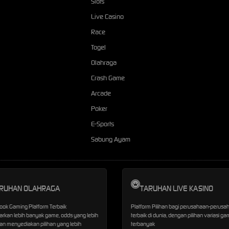
Slots
Live Casino
Race
Togel
Olahraga
Crash Game
Arcade
Poker
E-Sports
Sabung Ayam
RUHAN OLAHRAGA
TARUHAN LIVE KASINO
ook Gaming Platform Terbaik
Platform Pilihan bagi perusahaan-perusa
kan lebih banyak game, odds yang lebih
terbaik di dunia, dengan pilihan variasi g
 dan menyediakan pilihan yang lebih
terbanyak