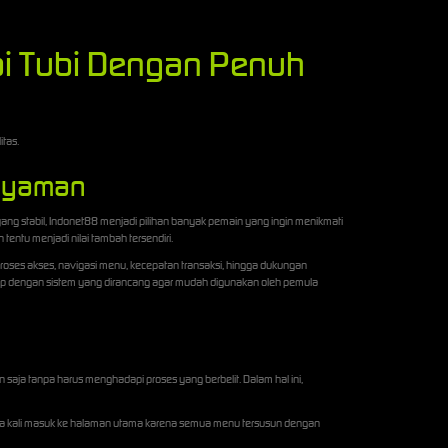
i Tubi Dengan Penuh
tas.
 Nyaman
ang stabil, Indonet88 menjadi pilihan banyak pemain yang ingin menikmati
entu menjadi nilai tambah tersendiri.
roses akses, navigasi menu, kecepatan transaksi, hingga dukungan
ap dengan sistem yang dirancang agar mudah digunakan oleh pemula
saja tanpa harus menghadapi proses yang berbelit. Dalam hal ini,
ama kali masuk ke halaman utama karena semua menu tersusun dengan