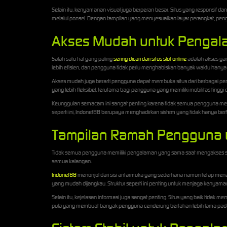
Selain itu, kenyamanan visual juga berperan besar. Situs yang responsif da
melalui ponsel. Dengan tampilan yang menyesuaikan layar perangkat, pengg
Akses Mudah untuk Pengala
Salah satu hal yang paling
sering dicari dari situs slot online
adalah akses ya
lebih efisien, dan pengguna tidak perlu menghabiskan banyak waktu hanya
Akses mudah juga berarti pengguna dapat membuka situs dari berbagai per
yang lebih fleksibel, terutama bagi pengguna yang memiliki mobilitas tinggi
Keunggulan semacam ini sangat penting karena tidak semua pengguna memil
seperti ini, Indonet88 berupaya menghadirkan sistem yang tidak hanya ber
Tampilan Ramah Pengguna 
Tidak semua pengguna memiliki pengalaman yang sama saat mengakses situs 
semua kalangan.
Indonet88
menonjol dari sisi antarmuka yang sederhana namun tetap me
yang mudah dijangkau. Struktur seperti ini penting untuk menjaga kenyaman
Selain itu, kejelasan informasi juga sangat penting. Situs yang baik tida
pula yang membuat banyak pengguna cenderung bertahan lebih lama pad