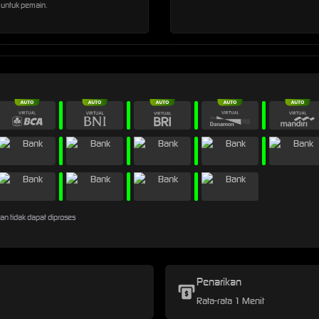
untuk pemain.
an tidak dapat diproses
Penarikan
Rata-rata 1 Menit