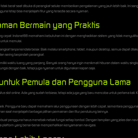
n tidak berat saat dibuka di perangkat seluler memberikan pengalaman yang jauh lebih baik. Ini s
una tetap bisa menjelajahi fitur yang tersedia secara nyaman.
man Bermain yang Praktis
ng cepat. Indonet88 memahami kebutuhan ini dengan menghadirkan sistem yang tidak menyulit
 untuk memulai.
angkat tanpa kendala besar. Baik melalui smartphone, tablet, maupun desktop, semua dapat dil
 dan sering berpindah perangkat.
iki waktu luang yang panjang. Banyak orang hanya ingin menikmati hiburan dalam waktu singkat,
fungsi dengan baik, tetapi juga nyaman untuk digunakan kapan saja.
untuk Pemula dan Pengguna Lama
slot online. Ada yang sudah terbiasa, tetapi ada juga yang baru mencoba untuk pertama kali. K
narik. Pengguna baru dapat memahami alur penggunaan dengan lebih cepat, sementara penggun
an saat menjelajahi berbagai pilihan permainan dan fitur pendukung lainnya.
k membuat pengguna harus menebak-nebak fungsi setiap tombol. Dengan tampilan yang jelas dan na
a platform yang benar-benar memperhatikan kenyamanan navigasi.