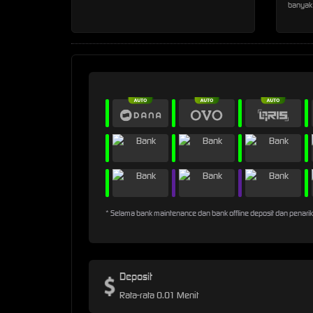
banyak 
* Selama bank maintenance dan bank offline deposit dan penarik
Deposit
Rata-rata 0.01 Menit