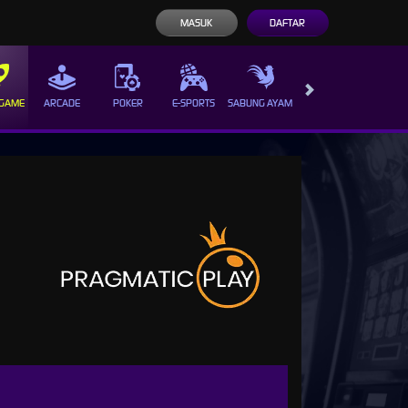
MASUK
DAFTAR
 GAME
ARCADE
POKER
E-SPORTS
SABUNG AYAM
PROMOSI