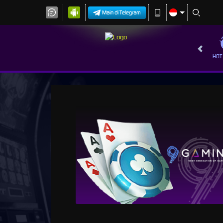
Main di Telegram
HOT