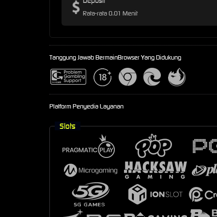
Deposit
Rata-rata 0.01 Menit
Tanggung Jawab Bermain
Browser Yang Didukung
Platform Penyedia Layanan
Slots