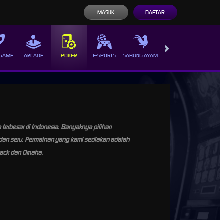
MASUK
DAFTAR
 GAME
ARCADE
POKER
E-SPORTS
SABUNG AYAM
PROMOSI
terbesar di Indonesia. Banyaknya pilihan
dan seru. Permainan yang kami sediakan adalah
kjack dan Omaha.