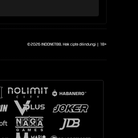
©2026 INDONET88. Hak cipta dilindungi | 18+