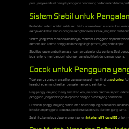
pula yang membuat banyak pengguna cenderung bertahan lebih lama pad
Sistem Stabil untuk Pengal
Kestabilan sistem adalah salah satu faktor utama dalam menentukan kualita
menjawab kebutuhan ini dengan menghadirkan sistem yang lebih stabil dan
Sistem yang stabil memberikan banyak manfaat. Pengguna dapat berpindah h
menentukan karena pengguna biasanya ingin proses yang serba cepat.
Stabilitas juga memberikan rasa nyaman dalam jangka panjang. Saat penggun
juga tentang membangun hubungan yang lebih baik dengan pengguna.
Cocok untuk Pengguna ya
Tidak semua orang mencari hal yang sama saat memilih situs
slot online
. A
tersebut agar menghasilkan pengalaman yang seimbang.
Bagi pengguna yang mengutamakan kenyamanan, platform seperti ini tentu mem
pengguna yang tidak ingin direpotkan dengan proses yang berlebihan.
Di sisi lain, pengguna yang sudah lama berkecimpung di dunia hiburan onlin
kebutuhan pengguna baru maupun lama dalam satu platform yang sama.
Selain itu, kamu juga dapat memanfaatkan
link alternatif Indonet88
untuk me