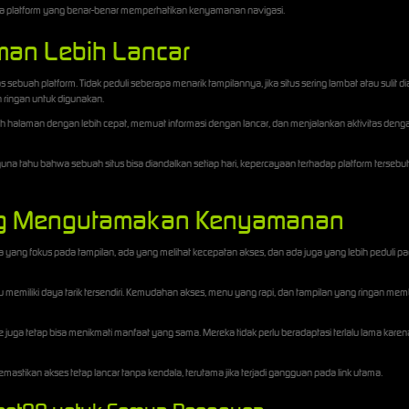
a platform yang benar-benar memperhatikan kenyamanan navigasi.
aman Lebih Lancar
s sebuah platform. Tidak peduli seberapa menarik tampilannya, jika situs sering lambat atau su
 ringan untuk digunakan.
alaman dengan lebih cepat, memuat informasi dengan lancar, dan menjalankan aktivitas dengan mi
a tahu bahwa sebuah situs bisa diandalkan setiap hari, kepercayaan terhadap platform tersebut a
ng Mengutamakan Kenyamanan
da yang fokus pada tampilan, ada yang melihat kecepatan akses, dan ada juga yang lebih pedul
iliki daya tarik tersendiri. Kemudahan akses, menu yang rapi, dan tampilan yang ringan membuat a
e juga tetap bisa menikmati manfaat yang sama. Mereka tidak perlu beradaptasi terlalu lama karen
mastikan akses tetap lancar tanpa kendala, terutama jika terjadi gangguan pada link utama.