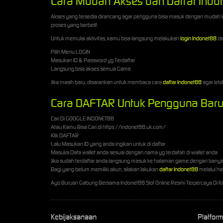
Cara Mudah Akses dan Daftar Ind
Akses yang tersedia dirancang agar pengguna bisa masuk dengan mudah kap
proses yang berbelit.
Untuk memulai aktivitas, kamu bisa langsung melakukan
login Indonet88
de
Pilih Menu LOGIN
Masukan ID & Password yg Terdaftar
Langsung bisa akses semua Game
Jika masih baru, disarankan untuk membaca cara
daftar Indonet88
agar leb
Cara DAFTAR Untuk Pengguna Bar
Cari Di GOOGLE INDONET88
Atau Kamu Bisa Cari di https://indonet88.uk.com/
Klik DAFTAR
Lalu Masukan ID yang anda ingikan untuk di daftar
Masuka Data wallet anda sesuai dengan nama yg terdafatr di wallet anda
Jika sudah terdaftar anda langsung masuk ke halaman game dengan banya
Bagi yang belum memiliki akun, silakan lakukan
daftar Indonet88
melalui ha
Ayo Buruan Gabung Bersama Indonet88 Slot Online Resmi Terpercaya Di Kal
Kebijaksanaan
Platform