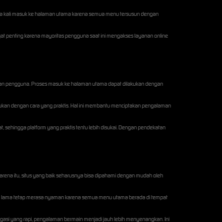
ama kali masuk ke halaman utama karena semua menu tersusun dengan
angat penting karena mayoritas pengguna saat ini mengakses layanan online
kan pengguna. Proses masuk ke halaman utama dapat dilakukan dengan
akukan dengan cara yang praktis. Hal ini membantu menciptakan pengalaman
 sehingga platform yang praktis tentu lebih disukai. Dengan pendekatan
arena itu, situs yang baik seharusnya bisa dipahami dengan mudah oleh
a lama tetap merasa nyaman karena semua menu utama berada di tempat
vigasi yang rapi, pengalaman bermain menjadi jauh lebih menyenangkan. Ini