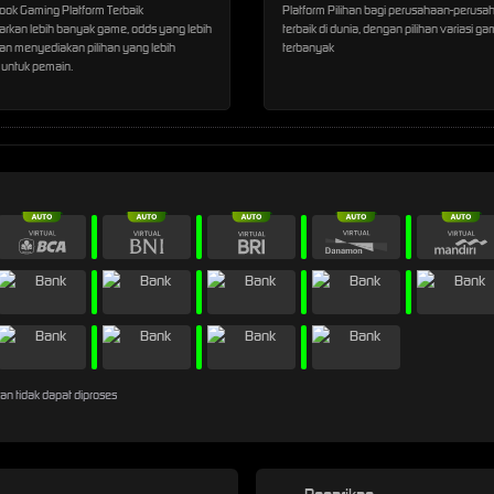
ook Gaming Platform Terbaik
Platform Pilihan bagi perusahaan-perusa
kan lebih banyak game, odds yang lebih
terbaik di dunia, dengan pilihan variasi g
 dan menyediakan pilihan yang lebih
terbanyak
untuk pemain.
an tidak dapat diproses