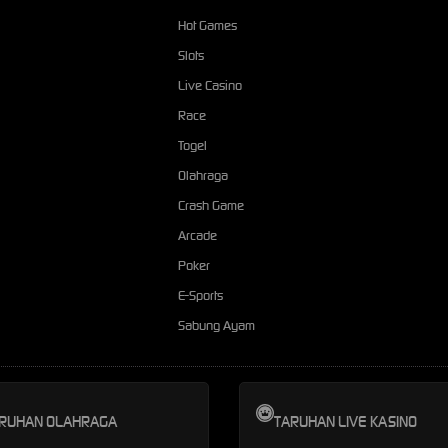
Hot Games
Slots
Live Casino
Race
Togel
Olahraga
Crash Game
Arcade
Poker
E-Sports
Sabung Ayam
RUHAN OLAHRAGA
TARUHAN LIVE KASINO