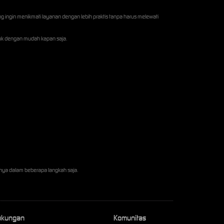
 ingin menikmati layanan dengan lebih praktis tanpa harus melewati
suk dengan mudah kapan saja.
anya dalam beberapa langkah saja.
ukungan
Komunitas