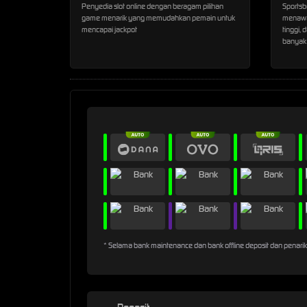
Penyedia slot online dengan beragam pilihan
Sportsb
game menarik yang memudahkan pemain untuk
menawar
mencapai jackpot
tinggi,
banyak 
* Selama bank maintenance dan bank offline deposit dan penarik