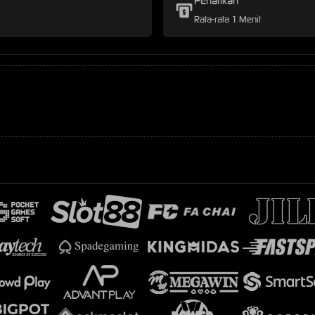
Penarikan
Rata-rata 1 Menit