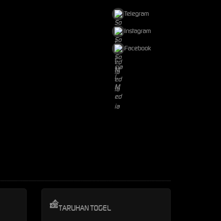
Telegram
Instagram
Facebook
TARUHAN TOGEL