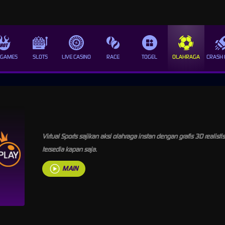
 GAMES
SLOTS
LIVE CASINO
RACE
TOGEL
OLAHRAGA
CRASH
Virtual Sports sajikan aksi olahraga instan dengan grafis 3D realisti
tersedia kapan saja.
MAIN