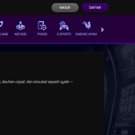
MASUK
DAFTAR
 GAME
ARCADE
POKER
E-SPORTS
SABUNG AYAM
PROMOSI
s, taruhan cepat, dan simulasi seperti nyata —