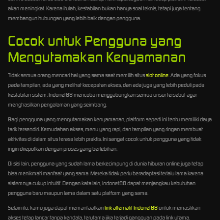
akan meningkat. Karena itulah, kestabilan bukan hanya soal teknis, tetapi juga tentang
membangun hubungan yang lebih baik dengan pengguna.
Cocok untuk Pengguna yang
Mengutamakan Kenyamanan
Tidak semua orang mencari hal yang sama saat memilih situs
slot online
. Ada yang fokus
pada tampilan, ada yang melihat kecepatan akses, dan ada juga yang lebih peduli pada
kestabilan sistem. Indonet88 mencoba menggabungkan semua unsur tersebut agar
menghasilkan pengalaman yang seimbang.
Bagi pengguna yang mengutamakan kenyamanan, platform seperti ini tentu memiliki daya
tarik tersendiri. Kemudahan akses, menu yang rapi, dan tampilan yang ringan membuat
aktivitas di dalam situs terasa lebih praktis. Ini sangat cocok untuk pengguna yang tidak
ingin direpotkan dengan proses yang berlebihan.
Di sisi lain, pengguna yang sudah lama berkecimpung di dunia hiburan online juga tetap
bisa menikmati manfaat yang sama. Mereka tidak perlu beradaptasi terlalu lama karena
sistemnya cukup intuitif. Dengan kata lain, Indonet88 dapat menjangkau kebutuhan
pengguna baru maupun lama dalam satu platform yang sama.
Selain itu, kamu juga dapat memanfaatkan
link alternatif Indonet88
untuk memastikan
akses tetap lancar tanpa kendala, terutama jika terjadi gangguan pada link utama.