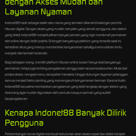
dengan Akses Mudah dan
Layanan Nyaman
Indonet88 hadir sebagai salah satu nama yang semakin dikenal di kalangan pecinta
hiburan digital. Dengan akses yang mudah, tampilan yang ramah pengguna, dan sistem
yang stabil, Indonet88 menjadi pilihan banyak pemain yang ingin menikmati permainan
slot online dengan lebih praktis. Di tengah banyaknya platform yang tersedia saat ini,
kehadiran situs yang mampu memberikan kenyamanan sekaligus kemudahan tentu
menjadi nilai tambah tersendiri.
Bagi sebagian orang, memilih platform hiburan online bukan hanya soal banyaknya
permainan, tetapi juga tentang pengalaman penggunaan secara keseluruhan. Mulai dari
proses akses, navigasi menu, kecepatan transaksi, hingga dukungan layanan pelanggan,
semua menjadi faktor penting yang memengaruhi kenyamanan bermain. Karena itulah,
Indonet88 berusaha memberikan pengalaman yang lebih lengkap dengan sistem yang
dirancang agar mudah digunakan oleh pemula maupun pemain yang sudah
berpengalaman.
Kenapa Indonet88 Banyak Dilirik
Pengguna
Perkembangan dunia digital membuat kebutuhan akan akses cepat dan stabil menjadi