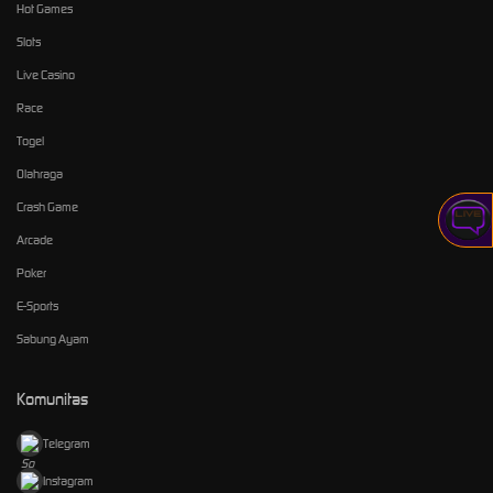
Hot Games
Slots
Live Casino
Race
Togel
Olahraga
Crash Game
Arcade
Poker
E-Sports
Sabung Ayam
Komunitas
Telegram
Instagram