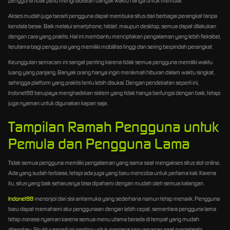
pengguna tidak perlu menghabiskan banyak waktu hanya untuk memulai.
Akses mudah juga berarti pengguna dapat membuka situs dari berbagai perangkat tanpa
kendala besar. Baik melalui smartphone, tablet, maupun desktop, semua dapat dilakukan
dengan cara yang praktis. Hal ini membantu menciptakan pengalaman yang lebih fleksibel,
terutama bagi pengguna yang memiliki mobilitas tinggi dan sering berpindah perangkat.
Keunggulan semacam ini sangat penting karena tidak semua pengguna memiliki waktu
luang yang panjang. Banyak orang hanya ingin menikmati hiburan dalam waktu singkat,
sehingga platform yang praktis tentu lebih disukai. Dengan pendekatan seperti ini,
Indonet88 berupaya menghadirkan sistem yang tidak hanya berfungsi dengan baik, tetapi
juga nyaman untuk digunakan kapan saja.
Tampilan Ramah Pengguna untuk
Pemula dan Pengguna Lama
Tidak semua pengguna memiliki pengalaman yang sama saat mengakses situs slot online.
Ada yang sudah terbiasa, tetapi ada juga yang baru mencoba untuk pertama kali. Karena
itu, situs yang baik seharusnya bisa dipahami dengan mudah oleh semua kalangan.
Indonet88
menonjol dari sisi antarmuka yang sederhana namun tetap menarik. Pengguna
baru dapat memahami alur penggunaan dengan lebih cepat, sementara pengguna lama
tetap merasa nyaman karena semua menu utama berada di tempat yang mudah
dijangkau. Struktur seperti ini penting untuk menjaga kenyamanan saat menjelajahi