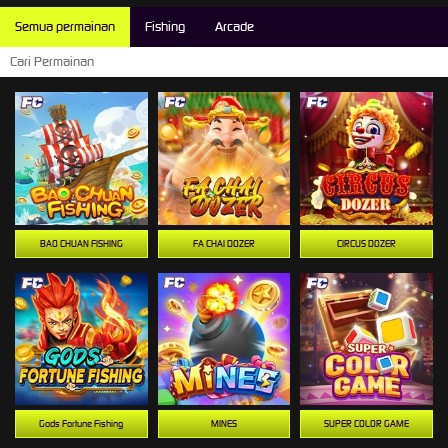
Semua permainan
Fishing
Arcade
BAO CHUAN FISHING
FA CHAI DOZER
CIRCUS DOZER
Gods Fortune Fishing
MINES
SUPER COLOR GAME