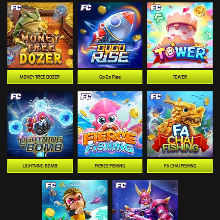
MONEY TREE DOZER
Go Go Rise
TOWER
LIGHTNING BOMB
FIERCE FISHING
FA CHAI FISHING