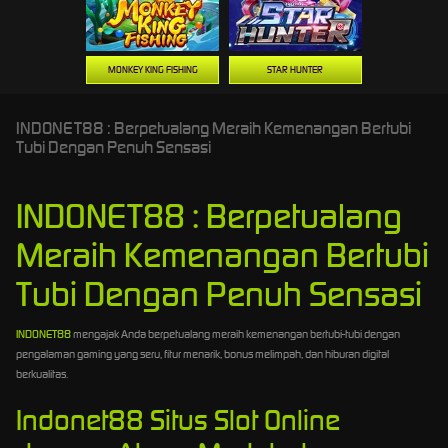
MONKEY KING FISHING
STAR HUNTER
INDONET88 : Berpetualang Meraih Kemenangan Bertubi
Tubi Dengan Penuh Sensasi
INDONET88 : Berpetualang
Meraih Kemenangan Bertubi
Tubi Dengan Penuh Sensasi
INDONET88
mengajak Anda berpetualang meraih kemenangan bertubi-tubi dengan
pengalaman gaming yang seru, fitur menarik, bonus melimpah, dan hiburan digital
berkualitas.
Indonet88 Situs Slot Online