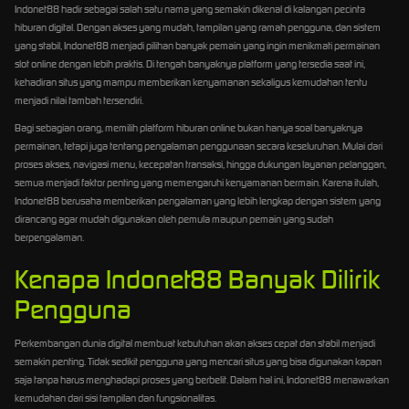
Indonet88 hadir sebagai salah satu nama yang semakin dikenal di kalangan pecinta
hiburan digital. Dengan akses yang mudah, tampilan yang ramah pengguna, dan sistem
yang stabil, Indonet88 menjadi pilihan banyak pemain yang ingin menikmati permainan
slot online dengan lebih praktis. Di tengah banyaknya platform yang tersedia saat ini,
kehadiran situs yang mampu memberikan kenyamanan sekaligus kemudahan tentu
menjadi nilai tambah tersendiri.
Bagi sebagian orang, memilih platform hiburan online bukan hanya soal banyaknya
permainan, tetapi juga tentang pengalaman penggunaan secara keseluruhan. Mulai dari
proses akses, navigasi menu, kecepatan transaksi, hingga dukungan layanan pelanggan,
semua menjadi faktor penting yang memengaruhi kenyamanan bermain. Karena itulah,
Indonet88 berusaha memberikan pengalaman yang lebih lengkap dengan sistem yang
dirancang agar mudah digunakan oleh pemula maupun pemain yang sudah
berpengalaman.
Kenapa Indonet88 Banyak Dilirik
Pengguna
Perkembangan dunia digital membuat kebutuhan akan akses cepat dan stabil menjadi
semakin penting. Tidak sedikit pengguna yang mencari situs yang bisa digunakan kapan
saja tanpa harus menghadapi proses yang berbelit. Dalam hal ini, Indonet88 menawarkan
kemudahan dari sisi tampilan dan fungsionalitas.