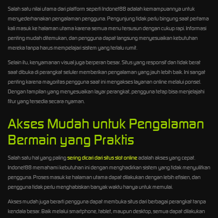
Salah satu nilai utama dari platform seperti Indonet88 adalah kemampuannya untuk
menyederhanakan pengalaman pengguna. Pengunjung tidak perlu bingung saat pertama
kali masuk ke halaman utama karena semua menu tersusun dengan cukup rapi. Informasi
penting mudah ditemukan, dan pengguna dapat langsung menyesuaikan kebutuhan
mereka tanpa harus mempelajari sistem yang terlalu rumit.
Selain itu, kenyamanan visual juga berperan besar. Situs yang responsif dan tidak berat
saat dibuka di perangkat seluler memberikan pengalaman yang jauh lebih baik. Ini sangat
penting karena mayoritas pengguna saat ini mengakses layanan online melalui ponsel.
Dengan tampilan yang menyesuaikan layar perangkat, pengguna tetap bisa menjelajahi
fitur yang tersedia secara nyaman.
Akses Mudah untuk Pengalaman
Bermain yang Praktis
Salah satu hal yang paling
sering dicari dari situs slot online
adalah akses yang cepat.
Indonet88 memahami kebutuhan ini dengan menghadirkan sistem yang tidak menyulitkan
pengguna. Proses masuk ke halaman utama dapat dilakukan dengan lebih efisien, dan
pengguna tidak perlu menghabiskan banyak waktu hanya untuk memulai.
Akses mudah juga berarti pengguna dapat membuka situs dari berbagai perangkat tanpa
kendala besar. Baik melalui smartphone, tablet, maupun desktop, semua dapat dilakukan