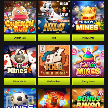
Chicken Run
Hilo
Pinoy Mines
Mines Maple
Hilo Gold Rush
Candy Mines