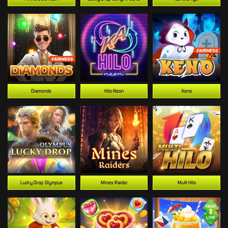
Diamonds
Hilo Neon
Keno
Lucky Drop-Olympus
Mines Raider
Multi Hilo