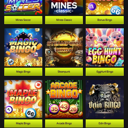
Mines Soccer
Mines Classic
Bonus Bingo
Magic Bingo
Steampunk
EggHunt Bingo
Maple Bingo
Arcade Bingo
Odin Bingo