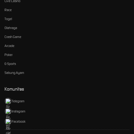
Live Casino
Race
Togel
Olahraga
Crash Game
Arcade
Poker
E-Sports
Sabung Ayam
Komunitas
Telegram
Instagram
Facebook