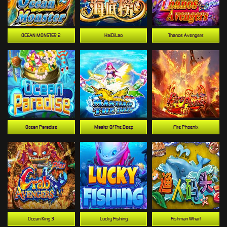
OCEAN MONSTER 2
HaiDiLao
Thanos Avengers
Ocean Paradise
Master Of The Deep
Fire Phoenix
Ocean King 3
Lucky Fishing
Fishman Wharf