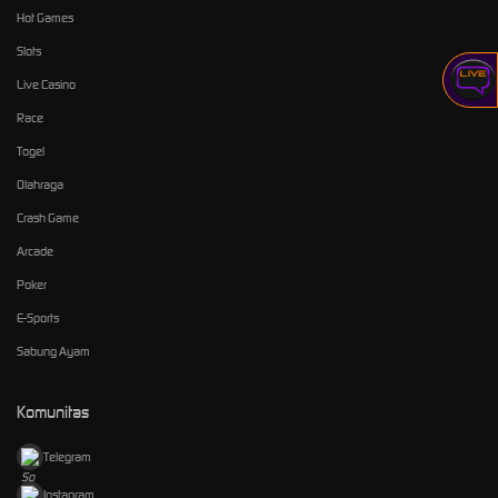
Hot Games
Slots
Live Casino
Race
Togel
Olahraga
Crash Game
Arcade
Poker
E-Sports
Sabung Ayam
Komunitas
Telegram
Instagram