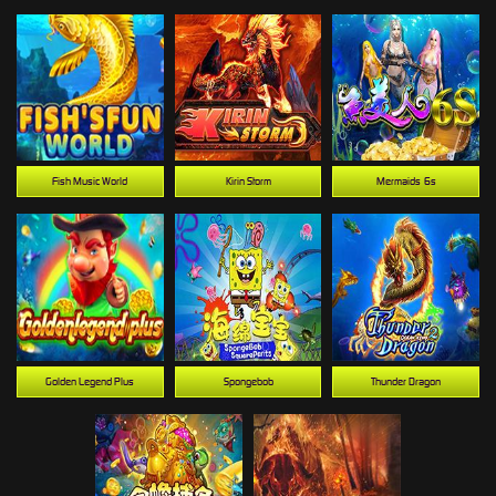
Fish Music World
Kirin Storm
Mermaids-6s
Golden Legend Plus
Spongebob
Thunder Dragon