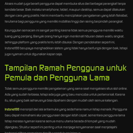
Akses mudah juga berarti pengguna dapat membuka situs dari berbagai perangkat tanpa
kendala besar. Baik melalui smartphone, tablet, maupun desktop, semua dapat dilakukan
dengan cara yang praktis. Hal ini membantu menciptakan pengalaman yang lebih fleksibel,
terutama bagi pengguna yang memiliki mobilitas tinggi dan sering berpindah perangkat.
Keunggulan semacam ini sangat penting karena tidak semua pengguna memiliki waktu
luang yang panjang. Banyak orang hanya ingin menikmati hiburan dalam waktu singkat,
sehingga platform yang praktis tentu lebih disukai. Dengan pendekatan seperti ini,
Indonet88 berupaya menghadirkan sistem yang tidak hanya berfungsi dengan baik, tetapi
juga nyaman untuk digunakan kapan saja.
Tampilan Ramah Pengguna untuk
Pemula dan Pengguna Lama
Tidak semua pengguna memiliki pengalaman yang sama saat mengakses situs slot online.
Ada yang sudah terbiasa, tetapi ada juga yang baru mencoba untuk pertama kali. Karena
itu, situs yang baik seharusnya bisa dipahami dengan mudah oleh semua kalangan.
Indonet88
menonjol dari sisi antarmuka yang sederhana namun tetap menarik. Pengguna
baru dapat memahami alur penggunaan dengan lebih cepat, sementara pengguna lama
tetap merasa nyaman karena semua menu utama berada di tempat yang mudah
dijangkau. Struktur seperti ini penting untuk menjaga kenyamanan saat menjelajahi