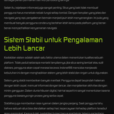
berbagai pilihan permainan dan fitur pendukung lainnya.
Selain itu, kejelasan informasi juga sangat penting. Situs yang baik tidak membuat
pengguna harus menebak-nebak fungsi setiap tombol. Dengan tampilan yang jelas dan
navigasi yang rapi, pengalaman bermain menjadi jauh lebih menyenangkan. Ini pula yang
membuat banyak pengguna cenderung bertahan lebih lama pada platform yang benar-
benar memperhatikan kenyamanan navigasi.
Sistem Stabil untuk Pengalaman
Lebih Lancar
Kestabilan sistem adalah salah satu faktor utama dalam menentukan kualitas sebuah
platform. Tidak peduli seberapa menarik tampilannya, jika situs sering lambat atau sulit
diakses, pengguna akan cepat merasa kecewa. Indonet88 mencoba menjawab
kebutuhan ini dengan menghadirkan sistem yang lebih stabil dan ringan untuk digunakan.
Sistem yang stabil memberikan banyak manfaat. Pengguna dapat berpindah halaman
dengan lebih cepat, memuat informasi dengan lancar, dan menjalankan aktivitas dengan
minim gangguan. Dalam dunia hiburan digital, hal-hal seperti ini sangat menentukan karena
pengguna biasanya ingin proses yang serba cepat.
Stabilitas juga memberikan rasa nyaman dalam jangka panjang. Saat pengguna tahu
bahwa sebuah situs bisa diandalkan setiap hari, kepercayaan terhadap platform tersebut
akan meningkat. Karena itulah, kestabilan bukan hanya soal teknis, tetapi juga tentang