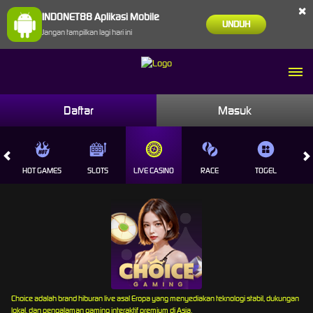
×
INDONET88 Aplikasi Mobile
UNDUH
Jangan tampilkan lagi hari ini
Daftar
Masuk
HOT GAMES
SLOTS
LIVE CASINO
RACE
TOGEL
OL
Choice adalah brand hiburan live asal Eropa yang menyediakan teknologi stabil, dukungan
lokal, dan pengalaman gaming interaktif premium di Asia.