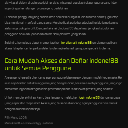
aktivitas di dalam situs terasa lebih praktis. Ini sangat cocok untuk pengguna yang tidak
ingin direpotkan dengan proses yang berlebihan.
Di sisi lain, pengguna yang sudah lama berkecimpung di dunia hiburan online juga tetap
bisa menikmati manfaat yang sama. Mereka tidak perlu beradaptasi terlalu lama karena
sistemnya cukup intuitif. Dengan kata lain, Indonet88 dapat menjangkau kebutuhan
pengguna baru maupun lama dalam satu platform yang sama.
Selain itu, kamu juga dapat memanfaatkan
link alternatif Indonet88
untuk memastikan
akses tetap lancar tanpa kendala, terutama jika terjadi gangguan pada link utama.
Cara Mudah Akses dan Daftar Indonet88
untuk Semua Pengguna
Akses yang tersedia dirancang agar pengguna bisa masuk dengan mudah kapan saja. Hal
ini menjadi salah satu keunggulan yang banyak dicari, terutama oleh pengguna yang ingin
menikmati layanan dengan lebih praktis tanpa harus melewati proses yang berbelit.
Untuk memulai aktivitas, kamu bisa langsung melakukan
login Indonet88
dengan proses
yang cepat dan tanpa ribet. Akses yang tersedia dirancang agar pengguna bisa masuk
dengan mudah kapan saja.
Pilih Menu LOGIN
Masukan ID & Password yg Terdaftar