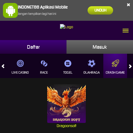
×
INDONET88 Aplikasi Mobile
UNDUH
Jangan tampilkan lagi hari ini
Daftar
Masuk
S
LIVE CASINO
RACE
TOGEL
OLAHRAGA
CRASH GAME
Dragoonsoft