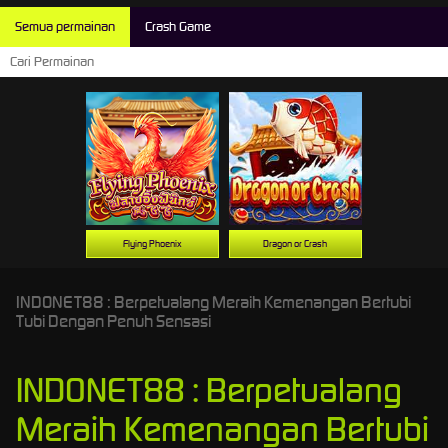
Semua permainan
Crash Game
Flying Phoenix
Dragon or Crash
INDONET88 : Berpetualang Meraih Kemenangan Bertubi
Tubi Dengan Penuh Sensasi
INDONET88 : Berpetualang
Meraih Kemenangan Bertubi