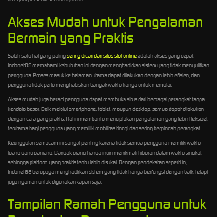
Akses Mudah untuk Pengalaman
Bermain yang Praktis
Salah satu hal yang paling
sering dicari dari situs slot online
adalah akses yang cepat.
Indonet88 memahami kebutuhan ini dengan menghadirkan sistem yang tidak menyulitkan
pengguna. Proses masuk ke halaman utama dapat dilakukan dengan lebih efisien, dan
pengguna tidak perlu menghabiskan banyak waktu hanya untuk memulai.
Akses mudah juga berarti pengguna dapat membuka situs dari berbagai perangkat tanpa
kendala besar. Baik melalui smartphone, tablet, maupun desktop, semua dapat dilakukan
dengan cara yang praktis. Hal ini membantu menciptakan pengalaman yang lebih fleksibel,
terutama bagi pengguna yang memiliki mobilitas tinggi dan sering berpindah perangkat.
Keunggulan semacam ini sangat penting karena tidak semua pengguna memiliki waktu
luang yang panjang. Banyak orang hanya ingin menikmati hiburan dalam waktu singkat,
sehingga platform yang praktis tentu lebih disukai. Dengan pendekatan seperti ini,
Indonet88 berupaya menghadirkan sistem yang tidak hanya berfungsi dengan baik, tetapi
juga nyaman untuk digunakan kapan saja.
Tampilan Ramah Pengguna untuk