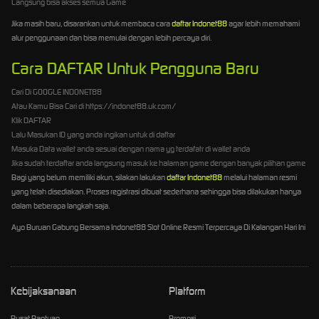
Langsung bisa akses semua Game
Jika masih baru, disarankan untuk membaca cara
daftar Indonet88
agar lebih memahami
alur penggunaan dan bisa memulai dengan lebih percaya diri.
Cara DAFTAR Untuk Pengguna Baru
Cari Di GOOGLE INDONET88
Atau Kamu Bisa Cari di https://indonet88.uk.com/
Klik DAFTAR
Lalu Masukan ID yang anda ingikan untuk di daftar
Masuka Data wallet anda sesuai dengan nama yg terdafatr di wallet anda
Jika sudah terdaftar anda langsung masuk ke halaman game dengan banyak pilihan game
Bagi yang belum memiliki akun, silakan lakukan
daftar Indonet88
melalui halaman resmi
yang telah disediakan. Proses registrasi dibuat sederhana sehingga bisa dilakukan hanya
dalam beberapa langkah saja.
Ayo Buruan Gabung Bersama Indonet88 Slot Online Resmi Terpercaya Di Kalangan Hari Ini
Kebijaksanaan
Platform
Pusat Bantuan
Promosi