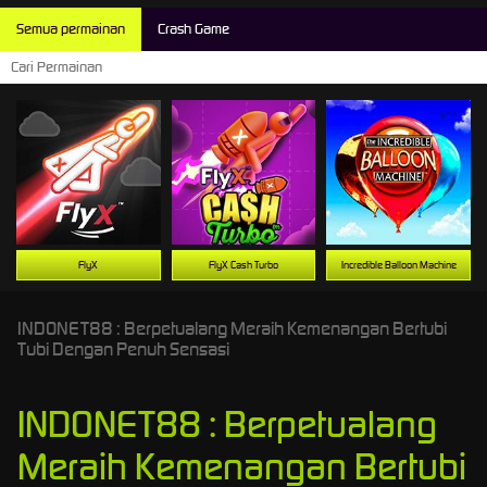
Semua permainan
Crash Game
FlyX
FlyX Cash Turbo
Incredible Balloon Machine
INDONET88 : Berpetualang Meraih Kemenangan Bertubi
Tubi Dengan Penuh Sensasi
INDONET88 : Berpetualang
Meraih Kemenangan Bertubi