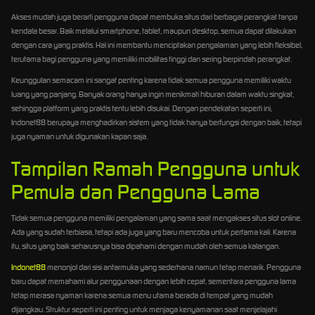
Akses mudah juga berarti pengguna dapat membuka situs dari berbagai perangkat tanpa
kendala besar. Baik melalui smartphone, tablet, maupun desktop, semua dapat dilakukan
dengan cara yang praktis. Hal ini membantu menciptakan pengalaman yang lebih fleksibel,
terutama bagi pengguna yang memiliki mobilitas tinggi dan sering berpindah perangkat.
Keunggulan semacam ini sangat penting karena tidak semua pengguna memiliki waktu
luang yang panjang. Banyak orang hanya ingin menikmati hiburan dalam waktu singkat,
sehingga platform yang praktis tentu lebih disukai. Dengan pendekatan seperti ini,
Indonet88 berupaya menghadirkan sistem yang tidak hanya berfungsi dengan baik, tetapi
juga nyaman untuk digunakan kapan saja.
Tampilan Ramah Pengguna untuk
Pemula dan Pengguna Lama
Tidak semua pengguna memiliki pengalaman yang sama saat mengakses situs slot online.
Ada yang sudah terbiasa, tetapi ada juga yang baru mencoba untuk pertama kali. Karena
itu, situs yang baik seharusnya bisa dipahami dengan mudah oleh semua kalangan.
Indonet88
menonjol dari sisi antarmuka yang sederhana namun tetap menarik. Pengguna
baru dapat memahami alur penggunaan dengan lebih cepat, sementara pengguna lama
tetap merasa nyaman karena semua menu utama berada di tempat yang mudah
dijangkau. Struktur seperti ini penting untuk menjaga kenyamanan saat menjelajahi