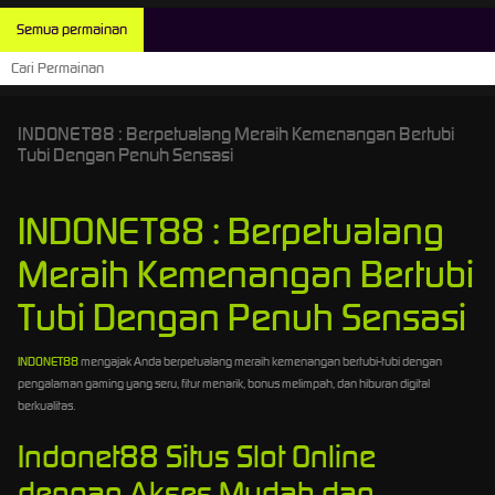
Semua permainan
INDONET88 : Berpetualang Meraih Kemenangan Bertubi
Tubi Dengan Penuh Sensasi
INDONET88 : Berpetualang
Meraih Kemenangan Bertubi
Tubi Dengan Penuh Sensasi
INDONET88
mengajak Anda berpetualang meraih kemenangan bertubi-tubi dengan
pengalaman gaming yang seru, fitur menarik, bonus melimpah, dan hiburan digital
berkualitas.
Indonet88 Situs Slot Online
dengan Akses Mudah dan