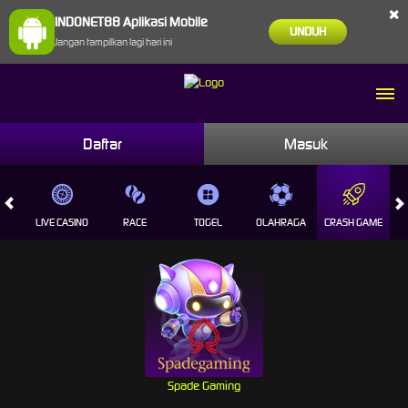
×
INDONET88 Aplikasi Mobile
UNDUH
Jangan tampilkan lagi hari ini
Daftar
Masuk
S
LIVE CASINO
RACE
TOGEL
OLAHRAGA
CRASH GAME
Spade Gaming