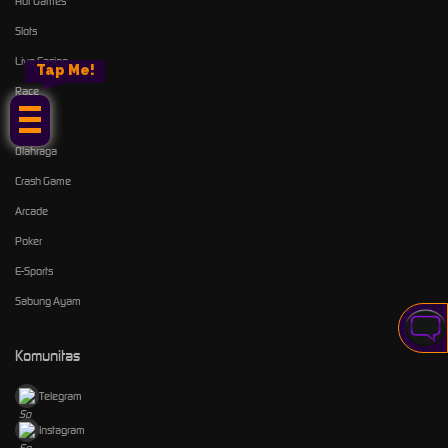
Hot Games
Slots
Live Casino
Tap Me!
Race
Togel
Olahraga
Crash Game
Arcade
Poker
E-Sports
Sabung Ayam
Komunitas
Telegram
Instagram