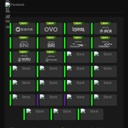
Facebook