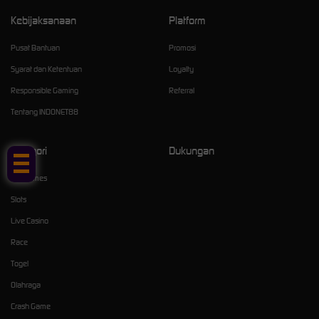
Kebijaksanaan
Platform
Pusat Bantuan
Promosi
Syarat dan Ketentuan
Loyalty
Responsible Gaming
Referral
Tentang INDONET88
Tap Me!
Kategori
Dukungan
Hot Games
Slots
Live Casino
Race
Togel
Olahraga
Crash Game