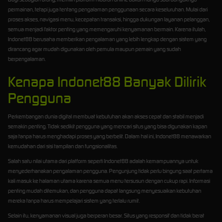
permainan, tetapi juga tentang pengalaman penggunaan secara keseluruhan. Mulai dari
proses akses, navigasi menu, kecepatan transaksi, hingga dukungan layanan pelanggan,
semua menjadi faktor penting yang memengaruhi kenyamanan bermain. Karena itulah,
Indonet88 berusaha memberikan pengalaman yang lebih lengkap dengan sistem yang
dirancang agar mudah digunakan oleh pemula maupun pemain yang sudah
berpengalaman.
Kenapa Indonet88 Banyak Dilirik
Pengguna
Perkembangan dunia digital membuat kebutuhan akan akses cepat dan stabil menjadi
semakin penting. Tidak sedikit pengguna yang mencari situs yang bisa digunakan kapan
saja tanpa harus menghadapi proses yang berbelit. Dalam hal ini, Indonet88 menawarkan
kemudahan dari sisi tampilan dan fungsionalitas.
Salah satu nilai utama dari platform seperti Indonet88 adalah kemampuannya untuk
menyederhanakan pengalaman pengguna. Pengunjung tidak perlu bingung saat pertama
kali masuk ke halaman utama karena semua menu tersusun dengan cukup rapi. Informasi
penting mudah ditemukan, dan pengguna dapat langsung menyesuaikan kebutuhan
mereka tanpa harus mempelajari sistem yang terlalu rumit.
Selain itu, kenyamanan visual juga berperan besar. Situs yang responsif dan tidak berat