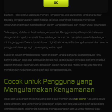
Lebih Lancar
OK
Kestabilan sistem adalah salah satu faktor utama dalam menentukan kualitas sebuah
platform. Tidak peduli seberapa menarik tampilannya, jika situs sering lambat atau sulit
diakses, pengguna akan cepat merasa kecewa. Indonet88 mencoba menjawab
kebutuhan ini dengan menghadirkan sistem yang lebih stabil dan ringan untuk digunakan.
Sistem yang stabil memberikan banyak manfaat. Pengguna dapat berpindah halaman
dengan lebih cepat, memuat informasi dengan lancar, dan menjalankan aktivitas dengan
minim gangguan. Dalam dunia hiburan digital, hal-hal seperti ini sangat menentukan karena
pengguna biasanya ingin proses yang serba cepat.
Stabilitas juga memberikan rasa nyaman dalam jangka panjang. Saat pengguna tahu
bahwa sebuah situs bisa diandalkan setiap hari, kepercayaan terhadap platform tersebut
akan meningkat. Karena itulah, kestabilan bukan hanya soal teknis, tetapi juga tentang
membangun hubungan yang lebih baik dengan pengguna.
Cocok untuk Pengguna yang
Mengutamakan Kenyamanan
Tidak semua orang mencari hal yang sama saat memilih situs
slot online
. Ada yang fokus
pada tampilan, ada yang melihat kecepatan akses, dan ada juga yang lebih peduli pada
kestabilan sistem. Indonet88 mencoba menggabungkan semua unsur tersebut agar