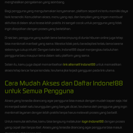
menghasilkan pengalaman yang seimbang.
Bagi pengguna yang mengutamakan kenyamanan, platform seperti ini tentu memiliki daya
tarik tersendiri. Kemudahan akses, menu yang rapi, dan tampilan yang ringan membuat
aktivitas di dalam situs terasa lebih praktis. Ini sangat cocok untuk pengguna yang tidak
ingin direpotkan dengan proses yang berlebihan.
Di sisi lain, pengguna yang sudah lama berkecimpung di dunia hiburan online juga tetap
bisa menikmati manfaat yang sama. Mereka tidak perlu beradaptasi terlalu lama karena
sistemnya cukup intuitif. Dengan kata lain, Indonet88 dapat menjangkau kebutuhan
pengguna baru maupun lama dalam satu platform yang sama.
Selain itu, kamu juga dapat memanfaatkan
link alternatif Indonet88
untuk memastikan
akses tetap lancar tanpa kendala, terutama jika terjadi gangguan pada link utama.
Cara Mudah Akses dan Daftar Indonet88
untuk Semua Pengguna
Akses yang tersedia dirancang agar pengguna bisa masuk dengan mudah kapan saja. Hal
ini menjadi salah satu keunggulan yang banyak dicari, terutama oleh pengguna yang ingin
menikmati layanan dengan lebih praktis tanpa harus melewati proses yang berbelit.
Untuk memulai aktivitas, kamu bisa langsung melakukan
login Indonet88
dengan proses
yang cepat dan tanpa ribet. Akses yang tersedia dirancang agar pengguna bisa masuk