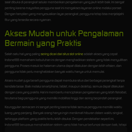
saat dibuka di perangkat seluler memberikan pengalaman yang jauh lebih baik. Ini sangat
penting karena mayoritas pengguna saat ini mengakses layanan online melalui ponsel.
Dengan tampilan yang menyesuaikan layar perangkat, pengguna tetap bisa menjelajahi
fitur yang tersedia secara nyaman.
Akses Mudah untuk Pengalaman
Bermain yang Praktis
Salah satu hal yang paling
sering dicari dari situs slot online
adalah akses yang cepat.
Indonet88 memahami kebutuhan ini dengan menghadirkan sistem yang tidak menyulitkan
pengguna. Proses masuk ke halaman utama dapat dilakukan dengan lebih efisien, dan
pengguna tidak perlu menghabiskan banyak waktu hanya untuk memulai.
Akses mudah juga berarti pengguna dapat membuka situs dari berbagai perangkat tanpa
kendala besar. Baik melalui smartphone, tablet, maupun desktop, semua dapat dilakukan
dengan cara yang praktis. Hal ini membantu menciptakan pengalaman yang lebih fleksibel,
terutama bagi pengguna yang memiliki mobilitas tinggi dan sering berpindah perangkat.
Keunggulan semacam ini sangat penting karena tidak semua pengguna memiliki waktu
luang yang panjang. Banyak orang hanya ingin menikmati hiburan dalam waktu singkat,
sehingga platform yang praktis tentu lebih disukai. Dengan pendekatan seperti ini,
Indonet88 berupaya menghadirkan sistem yang tidak hanya berfungsi dengan baik, tetapi
juga nyaman untuk digunakan kapan saja.