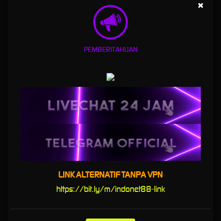
×
Tampilan Ramah Pengguna untuk
Pemula dan Pengguna Lama
PEMBERITAHUAN
Tidak semua pengguna memiliki pengalaman yang sama saat mengakses situs slot online.
Ada yang sudah terbiasa, tetapi ada juga yang baru mencoba untuk pertama kali. Karena
itu, situs yang baik seharusnya bisa dipahami dengan mudah oleh semua kalangan.
Indonet88
menonjol dari sisi antarmuka yang sederhana namun tetap menarik. Pengguna
baru dapat memahami alur penggunaan dengan lebih cepat, sementara pengguna lama
tetap merasa nyaman karena semua menu utama berada di tempat yang mudah
dijangkau. Struktur seperti ini penting untuk menjaga kenyamanan saat menjelajahi
berbagai pilihan permainan dan fitur pendukung lainnya.
Selain itu, kejelasan informasi juga sangat penting. Situs yang baik tidak membuat
pengguna harus menebak-nebak fungsi setiap tombol. Dengan tampilan yang jelas dan
navigasi yang rapi, pengalaman bermain menjadi jauh lebih menyenangkan. Ini pula yang
LINK ALTERNATIF TANPA VPN
membuat banyak pengguna cenderung bertahan lebih lama pada platform yang benar-
benar memperhatikan kenyamanan navigasi.
https://bit.ly/m/indonet88-link
Sistem Stabil untuk Pengalaman