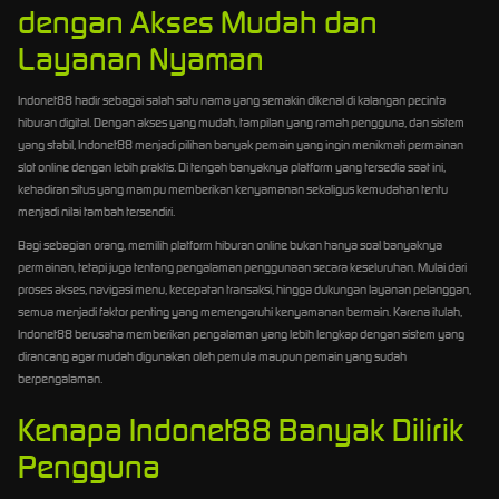
dengan Akses Mudah dan
Layanan Nyaman
Indonet88 hadir sebagai salah satu nama yang semakin dikenal di kalangan pecinta
hiburan digital. Dengan akses yang mudah, tampilan yang ramah pengguna, dan sistem
yang stabil, Indonet88 menjadi pilihan banyak pemain yang ingin menikmati permainan
slot online dengan lebih praktis. Di tengah banyaknya platform yang tersedia saat ini,
kehadiran situs yang mampu memberikan kenyamanan sekaligus kemudahan tentu
menjadi nilai tambah tersendiri.
Bagi sebagian orang, memilih platform hiburan online bukan hanya soal banyaknya
permainan, tetapi juga tentang pengalaman penggunaan secara keseluruhan. Mulai dari
proses akses, navigasi menu, kecepatan transaksi, hingga dukungan layanan pelanggan,
semua menjadi faktor penting yang memengaruhi kenyamanan bermain. Karena itulah,
Indonet88 berusaha memberikan pengalaman yang lebih lengkap dengan sistem yang
dirancang agar mudah digunakan oleh pemula maupun pemain yang sudah
berpengalaman.
Kenapa Indonet88 Banyak Dilirik
Pengguna