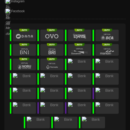
Instagram
Facebook