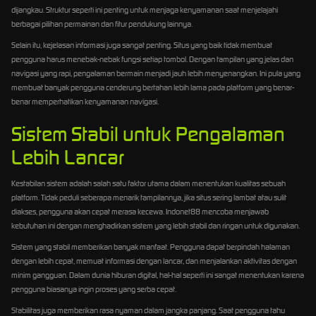
dijangkau. Struktur seperti ini penting untuk menjaga kenyamanan saat menjelajahi
berbagai pilihan permainan dan fitur pendukung lainnya.
Selain itu, kejelasan informasi juga sangat penting. Situs yang baik tidak membuat
pengguna harus menebak-nebak fungsi setiap tombol. Dengan tampilan yang jelas dan
navigasi yang rapi, pengalaman bermain menjadi jauh lebih menyenangkan. Ini pula yang
membuat banyak pengguna cenderung bertahan lebih lama pada platform yang benar-
benar memperhatikan kenyamanan navigasi.
Sistem Stabil untuk Pengalaman
Lebih Lancar
Kestabilan sistem adalah salah satu faktor utama dalam menentukan kualitas sebuah
platform. Tidak peduli seberapa menarik tampilannya, jika situs sering lambat atau sulit
diakses, pengguna akan cepat merasa kecewa. Indonet88 mencoba menjawab
kebutuhan ini dengan menghadirkan sistem yang lebih stabil dan ringan untuk digunakan.
Sistem yang stabil memberikan banyak manfaat. Pengguna dapat berpindah halaman
dengan lebih cepat, memuat informasi dengan lancar, dan menjalankan aktivitas dengan
minim gangguan. Dalam dunia hiburan digital, hal-hal seperti ini sangat menentukan karena
pengguna biasanya ingin proses yang serba cepat.
Stabilitas juga memberikan rasa nyaman dalam jangka panjang. Saat pengguna tahu