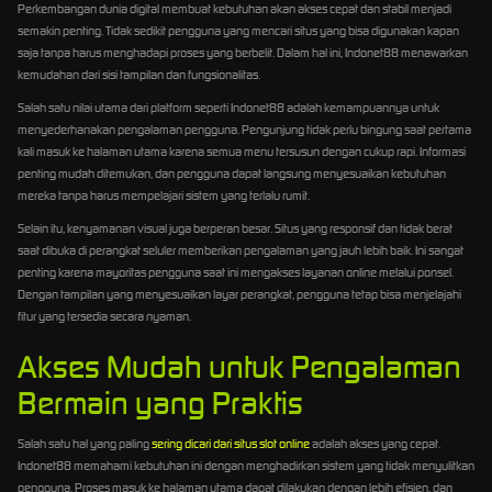
Perkembangan dunia digital membuat kebutuhan akan akses cepat dan stabil menjadi
semakin penting. Tidak sedikit pengguna yang mencari situs yang bisa digunakan kapan
saja tanpa harus menghadapi proses yang berbelit. Dalam hal ini, Indonet88 menawarkan
kemudahan dari sisi tampilan dan fungsionalitas.
Salah satu nilai utama dari platform seperti Indonet88 adalah kemampuannya untuk
menyederhanakan pengalaman pengguna. Pengunjung tidak perlu bingung saat pertama
kali masuk ke halaman utama karena semua menu tersusun dengan cukup rapi. Informasi
penting mudah ditemukan, dan pengguna dapat langsung menyesuaikan kebutuhan
mereka tanpa harus mempelajari sistem yang terlalu rumit.
Selain itu, kenyamanan visual juga berperan besar. Situs yang responsif dan tidak berat
saat dibuka di perangkat seluler memberikan pengalaman yang jauh lebih baik. Ini sangat
penting karena mayoritas pengguna saat ini mengakses layanan online melalui ponsel.
Dengan tampilan yang menyesuaikan layar perangkat, pengguna tetap bisa menjelajahi
fitur yang tersedia secara nyaman.
Akses Mudah untuk Pengalaman
Bermain yang Praktis
Salah satu hal yang paling
sering dicari dari situs slot online
adalah akses yang cepat.
Indonet88 memahami kebutuhan ini dengan menghadirkan sistem yang tidak menyulitkan
pengguna. Proses masuk ke halaman utama dapat dilakukan dengan lebih efisien, dan