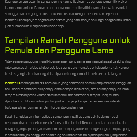
Keunggulan semacam ini sangat penting karena tidak semua pengguna memiliki waktu
luang yang panjang. Banyak orang hanya ingin menikmati hiburan dalam waktu singkat,
sehingga platform yang praktis tentu lebih disukai. Dengan pendekatan seperti ini,
Indonet88 berupaya menghadirkan sistem yang tidak hanya berfungsi dengan baik, tetapi
juga nyaman untuk digunakan kapan saja.
Tampilan Ramah Pengguna untuk
Pemula dan Pengguna Lama
Tidak semua pengguna memiliki pengalaman yang sama saat mengakses situs slot online.
Ada yang sudah terbiasa, tetapi ada juga yang baru mencoba untuk pertama kali. Karena
itu, situs yang baik seharusnya bisa dipahami dengan mudah oleh semua kalangan.
Indonet88
menonjol dari sisi antarmuka yang sederhana namun tetap menarik. Pengguna
baru dapat memahami alur penggunaan dengan lebih cepat, sementara pengguna lama
tetap merasa nyaman karena semua menu utama berada di tempat yang mudah
dijangkau. Struktur seperti ini penting untuk menjaga kenyamanan saat menjelajahi
berbagai pilihan permainan dan fitur pendukung lainnya.
Selain itu, kejelasan informasi juga sangat penting. Situs yang baik tidak membuat
pengguna harus menebak-nebak fungsi setiap tombol. Dengan tampilan yang jelas dan
navigasi yang rapi, pengalaman bermain menjadi jauh lebih menyenangkan. Ini pula yang
membuat banyak pengguna cenderung bertahan lebih lama pada platform yang benar-