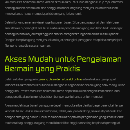
kali masuk ke halaman utama karena semua menu tersusun dengan cukup rapi. Informasi
penting mudah ditemukan, dan pengguna dapat langsung menyesuaikan kebutuhan
mereka tanpa harus mempelajari sistem yang terlalu rumit.
Selain itu, kenyamanan visual juga berperan besar. Situs yang responsif dan tidak berat
saat dibuka di perangkat seluler memberikan pengalaman yang jauh lebih baik. Ini sangat
penting karena mayoritas pengguna saat ini mengakses layanan online melalui ponsel.
Dengan tampilan yang menyesuaikan layar perangkat, pengguna tetap bisa menjelajahi
fitur yang tersedia secara nyaman.
Akses Mudah untuk Pengalaman
Bermain yang Praktis
Salah satu hal yang paling
sering dicari dari situs slot online
adalah akses yang cepat.
Indonet88 memahami kebutuhan ini dengan menghadirkan sistem yang tidak menyulitkan
pengguna. Proses masuk ke halaman utama dapat dilakukan dengan lebih efisien, dan
pengguna tidak perlu menghabiskan banyak waktu hanya untuk memulai.
Akses mudah juga berarti pengguna dapat membuka situs dari berbagai perangkat tanpa
kendala besar. Baik melalui smartphone, tablet, maupun desktop, semua dapat dilakukan
dengan cara yang praktis. Hal ini membantu menciptakan pengalaman yang lebih fleksibel,
terutama bagi pengguna yang memiliki mobilitas tinggi dan sering berpindah perangkat.