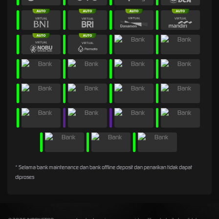
* Selama bank maintenance dan bank offline deposit dan penarikan tidak dapat
diproses