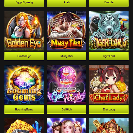
Egypt Dynasty
Arab
Dracula
Golden Eye
Muay Thai
Tiger Lord
Booming Gems
Get High
Chef Lady