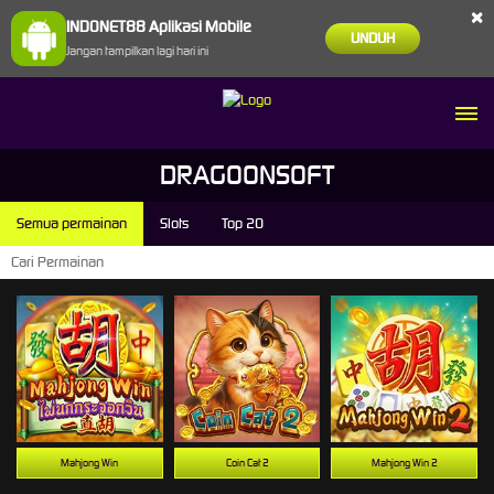
×
INDONET88 Aplikasi Mobile
UNDUH
Jangan tampilkan lagi hari ini
DRAGOONSOFT
Semua permainan
Slots
Top 20
Mahjong Win
Coin Cat 2
Mahjong Win 2