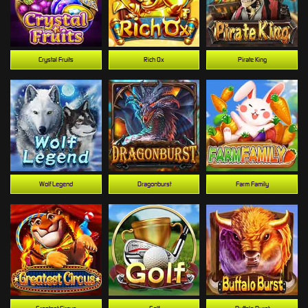
Crystal Fruits
Rich Ox
Pirate King
Wolf Legend
Dragonburst
Farm Family