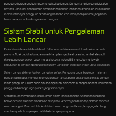
pengguna harus menebak-nebak fungsi setiap tombol. Dengan tampilan yang jelas dan
navigasi yang rapi, pengalaman bermain menjadi jauh lebih menyenangkan. Ini pula yang
membuat banyak pengguna cenderung bertahan lebih lama pada platform yang benar-
benar memperhatikan kenyamanan navigasi.
Sistem Stabil untuk Pengalaman
Lebih Lancar
Kestabilan sistem adalah salah satu faktor utama dalam menentukan kualitas sebuah
platform. Tidak peduli seberapa menarik tampilannya, jika situs sering lambat atau sulit
diakses, pengguna akan cepat merasa kecewa. Indonet88 mencoba menjawab
kebutuhan ini dengan menghadirkan sistem yang lebih stabil dan ringan untuk digunakan.
Sistem yang stabil memberikan banyak manfaat. Pengguna dapat berpindah halaman
dengan lebih cepat, memuat informasi dengan lancar, dan menjalankan aktivitas dengan
minim gangguan. Dalam dunia hiburan digital, hal-hal seperti ini sangat menentukan karena
pengguna biasanya ingin proses yang serba cepat.
Stabilitas juga memberikan rasa nyaman dalam jangka panjang. Saat pengguna tahu
bahwa sebuah situs bisa diandalkan setiap hari, kepercayaan terhadap platform tersebut
akan meningkat. Karena itulah, kestabilan bukan hanya soal teknis, tetapi juga tentang
membangun hubungan yang lebih baik dengan pengguna.