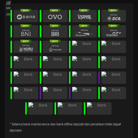
* Selama bank maintenance dan bank offline deposit dan penarikan tidak dapat
diproses