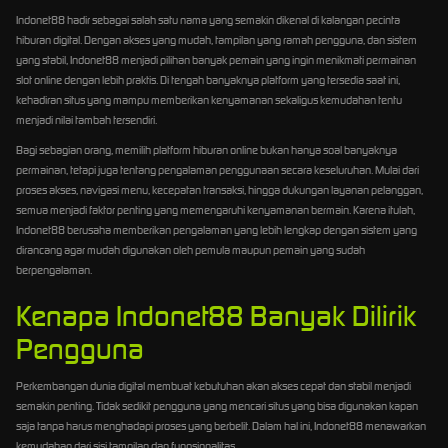
Indonet88 hadir sebagai salah satu nama yang semakin dikenal di kalangan pecinta
hiburan digital. Dengan akses yang mudah, tampilan yang ramah pengguna, dan sistem
yang stabil, Indonet88 menjadi pilihan banyak pemain yang ingin menikmati permainan
slot online dengan lebih praktis. Di tengah banyaknya platform yang tersedia saat ini,
kehadiran situs yang mampu memberikan kenyamanan sekaligus kemudahan tentu
menjadi nilai tambah tersendiri.
Bagi sebagian orang, memilih platform hiburan online bukan hanya soal banyaknya
permainan, tetapi juga tentang pengalaman penggunaan secara keseluruhan. Mulai dari
proses akses, navigasi menu, kecepatan transaksi, hingga dukungan layanan pelanggan,
semua menjadi faktor penting yang memengaruhi kenyamanan bermain. Karena itulah,
Indonet88 berusaha memberikan pengalaman yang lebih lengkap dengan sistem yang
dirancang agar mudah digunakan oleh pemula maupun pemain yang sudah
berpengalaman.
Kenapa Indonet88 Banyak Dilirik
Pengguna
Perkembangan dunia digital membuat kebutuhan akan akses cepat dan stabil menjadi
semakin penting. Tidak sedikit pengguna yang mencari situs yang bisa digunakan kapan
saja tanpa harus menghadapi proses yang berbelit. Dalam hal ini, Indonet88 menawarkan
kemudahan dari sisi tampilan dan fungsionalitas.