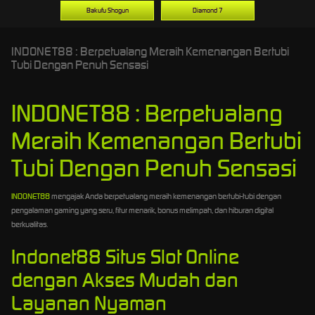
Bakufu Shogun
Diamond 7
INDONET88 : Berpetualang Meraih Kemenangan Bertubi
Tubi Dengan Penuh Sensasi
INDONET88 : Berpetualang
Meraih Kemenangan Bertubi
Tubi Dengan Penuh Sensasi
INDONET88
mengajak Anda berpetualang meraih kemenangan bertubi-tubi dengan
pengalaman gaming yang seru, fitur menarik, bonus melimpah, dan hiburan digital
berkualitas.
Indonet88 Situs Slot Online
dengan Akses Mudah dan
Layanan Nyaman