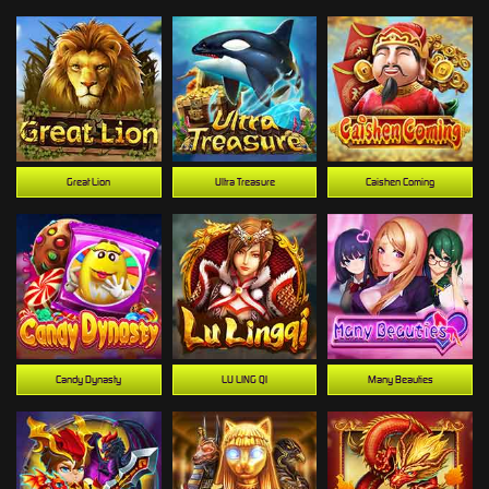
Great Lion
Ultra Treasure
Caishen Coming
Candy Dynasty
LU LING QI
Many Beauties