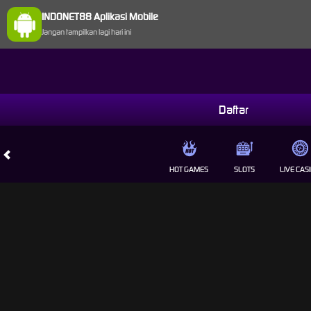
INDONET88 Aplikasi Mobile
Jangan tampilkan lagi hari ini
Daftar
HOT GAMES
SLOTS
LIVE CAS