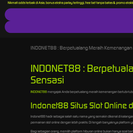
Nikmati odds terbaik di Asia, bonus ekstra parlay tertinggi, free bet tanpa batas & promo eksk
INDONET88 : Berpetualang Meraih Kemenangan B
INDONET88 : Berpetual
Sensasi
INDONET88
mengajak Anda berpetualang meraih kemenangan bertubi-tubi de
Indonet88 Situs Slot Onli
Indonet88 hadir sebagai salah satu nama yang semakin dikenal di kalanga
permainan slot online dengan lebih praktis. Di tengah banyaknya platform
Bagi sebagian orang, memilih platform hiburan online bukan hanya soal b