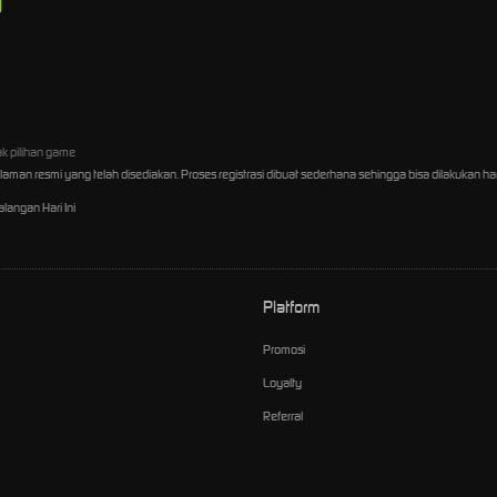
u
k pilihan game
laman resmi yang telah disediakan. Proses registrasi dibuat sederhana sehingga bisa dilakukan 
angan Hari Ini
Platform
Promosi
Loyalty
Referral