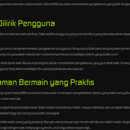
yamanan bermain. Karena itulah, Indonet88 berusaha memberikan pengalaman yang lebih lengk
ilirik Pengguna
 menjadi semakin penting. Tidak sedikit pengguna yang mencari situs yang bisa digunakan kapan 
annya untuk menyederhanakan pengalaman pengguna. Pengunjung tidak perlu bingung saat pert
ung menyesuaikan kebutuhan mereka tanpa harus mempelajari sistem yang terlalu rumit.
an tidak berat saat dibuka di perangkat seluler memberikan pengalaman yang jauh lebih baik. Ini s
una tetap bisa menjelajahi fitur yang tersedia secara nyaman.
man Bermain yang Praktis
ng cepat. Indonet88 memahami kebutuhan ini dengan menghadirkan sistem yang tidak menyulit
 untuk memulai.
angkat tanpa kendala besar. Baik melalui smartphone, tablet, maupun desktop, semua dapat dila
ilitas tinggi dan sering berpindah perangkat.
iki waktu luang yang panjang. Banyak orang hanya ingin menikmati hiburan dalam waktu singkat,
fungsi dengan baik, tetapi juga nyaman untuk digunakan kapan saja.