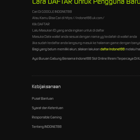
Cara DAFTAR Untuk Pengguna Bar
Cari Di GOOGLE INDONET88
Atau Kamu Bisa Cari di https://indonet88.uk.com/
Klik DAFTAR
Lalu Masukan ID yang anda ingikan untuk di daftar
Masuka Data wallet anda sesuai dengan nama yg terdafatr di wallet anda
Jika sudah terdaftar anda langsung masuk ke halaman game dengan banya
Bagi yang belum memiliki akun, silakan lakukan
daftar Indonet88
melalui ha
Ayo Buruan Gabung Bersama Indonet88 Slot Online Resmi Terpercaya Di Kal
Kebijaksanaan
Pusat Bantuan
Syarat dan Ketentuan
Responsible Gaming
Tentang INDONET88