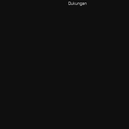
Dukungan