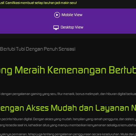
lusif. Gamifikasi membuat setiap taruhan jadi makin seru!
Mobile View
Desktop View
ertubi Tubi Dengan Penuh Sensasi
ang Meraih Kemenangan Bertub
ngan pengalaman gaming yang seru, fitur menarik, bonus melimpah, dan hiburan digital berkual
ne dengan Akses Mudah dan Layanan
n pecinta hiburan digital. Dengan akses yang mudah, tampilan yang ramah pengguna, dan sistem y
 yang tersedia saat ini, kehadiran situs yang mampu memberikan kenyamanan sekaligus kemudahan t
anyaknya permainan, tetapi juga tentang pengalaman penggunaan secara keseluruhan. Mulai dari 