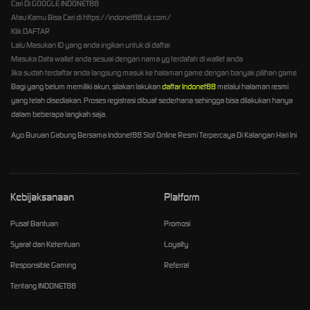
Cari Di GOOGLE INDONET88
Atau Kamu Bisa Cari di https://indonet88.uk.com/
Klik DAFTAR
Lalu Masukan ID yang anda ingikan untuk di daftar
Masuka Data wallet anda sesuai dengan nama yg terdafatr di wallet anda
Jika sudah terdaftar anda langsung masuk ke halaman game dengan banyak pilihan game
Bagi yang belum memiliki akun, silakan lakukan
daftar Indonet88
melalui halaman resmi
yang telah disediakan. Proses registrasi dibuat sederhana sehingga bisa dilakukan hanya
dalam beberapa langkah saja.
Ayo Buruan Gabung Bersama Indonet88 Slot Online Resmi Terpercaya Di Kalangan Hari Ini
Kebijaksanaan
Platform
Pusat Bantuan
Promosi
Syarat dan Ketentuan
Loyalty
Responsible Gaming
Referral
Tentang INDONET88