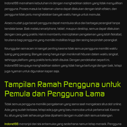
Indonet88 memahami kebutuhan ini dengan menghadirkan sistem yang tidak menyulitkan
pengguna. Proses masuk ke halaman utama dapat dilakukan dengan lebih efisien, dan
pengguna tidak perlu menghabiskan banyak waktu hanya untuk memulai.
Akses mudah juga berarti pengguna dapat membuka situs dari berbagai perangkat tanpa
kendala besar. Baik melalui smartphone, tablet, maupun desktop, semua dapat dilakukan
dengan cara yang praktis. Hal ini membantu menciptakan pengalaman yang lebih fleksibel,
terutama bagi pengguna yang memiliki mobilitas tinggi dan sering berpindah perangkat.
Keunggulan semacam ini sangat penting karena tidak semua pengguna memiliki waktu
luang yang panjang. Banyak orang hanya ingin menikmati hiburan dalam waktu singkat,
sehingga platform yang praktis tentu lebih disukai. Dengan pendekatan seperti ini,
Indonet88 berupaya menghadirkan sistem yang tidak hanya berfungsi dengan baik, tetapi
juga nyaman untuk digunakan kapan saja.
Tampilan Ramah Pengguna untuk
Pemula dan Pengguna Lama
Tidak semua pengguna memiliki pengalaman yang sama saat mengakses situs slot online.
Ada yang sudah terbiasa, tetapi ada juga yang baru mencoba untuk pertama kali. Karena
itu, situs yang baik seharusnya bisa dipahami dengan mudah oleh semua kalangan.
Indonet88
menonjol dari sisi antarmuka yang sederhana namun tetap menarik. Pengguna