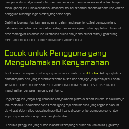
dengan lebih cepat, memuat informasi dengan lancar, dan menjalankan aktivitas dengan
minim gangguan. Dalam dunia hiburan digital, hal-hal seperti ini sangat menentukan karena
pengguna biasanya ingin proses yang serba cepat.
Stabilitas juga memberikan rasa nyaman dalam jangka panjang. Saat pengguna tahu
bahwa sebuah situs bisa diandalkan setiap hari, kepercayaan terhadap platform tersebut
akan meningkat. Karena itulah, kestabilan bukan hanya soal teknis, tetapi juga tentang
membangun hubungan yang lebih baik dengan pengguna.
Cocok untuk Pengguna yang
Mengutamakan Kenyamanan
Tidak semua orang mencari hal yang sama saat memilih situs
slot online
. Ada yang fokus
pada tampilan, ada yang melihat kecepatan akses, dan ada juga yang lebih peduli pada
kestabilan sistem. Indonet88 mencoba menggabungkan semua unsur tersebut agar
menghasilkan pengalaman yang seimbang.
Bagi pengguna yang mengutamakan kenyamanan, platform seperti ini tentu memiliki daya
tarik tersendiri. Kemudahan akses, menu yang rapi, dan tampilan yang ringan membuat
aktivitas di dalam situs terasa lebih praktis. Ini sangat cocok untuk pengguna yang tidak
ingin direpotkan dengan proses yang berlebihan.
Di sisi lain, pengguna yang sudah lama berkecimpung di dunia hiburan online juga tetap