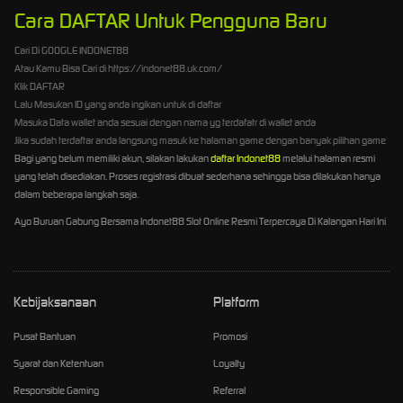
Cara DAFTAR Untuk Pengguna Baru
Cari Di GOOGLE INDONET88
Atau Kamu Bisa Cari di https://indonet88.uk.com/
Klik DAFTAR
Lalu Masukan ID yang anda ingikan untuk di daftar
Masuka Data wallet anda sesuai dengan nama yg terdafatr di wallet anda
Jika sudah terdaftar anda langsung masuk ke halaman game dengan banyak pilihan game
Bagi yang belum memiliki akun, silakan lakukan
daftar Indonet88
melalui halaman resmi
yang telah disediakan. Proses registrasi dibuat sederhana sehingga bisa dilakukan hanya
dalam beberapa langkah saja.
Ayo Buruan Gabung Bersama Indonet88 Slot Online Resmi Terpercaya Di Kalangan Hari Ini
Kebijaksanaan
Platform
Pusat Bantuan
Promosi
Syarat dan Ketentuan
Loyalty
Responsible Gaming
Referral