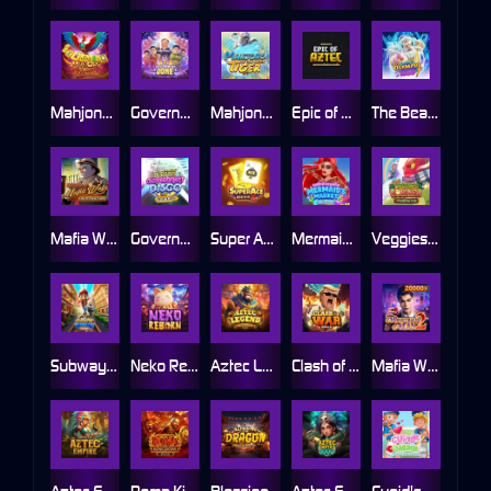
Mahjong of the Phoenix
Government Joke
Mahjong of the White Tiger
Epic of Aztec
The Beat of Olympus 1000
Mafia Ways
Government Disco
Super Ace X
Mermaid's Market
Veggies Bonanza
Subway Runner
Neko Reborn
Aztec Legend
Clash of War
Mafia Ways II : Metro Haven Heist