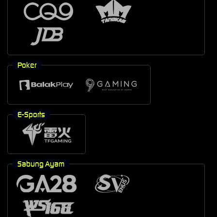
Poker
E-Sports
Sabung Ayam