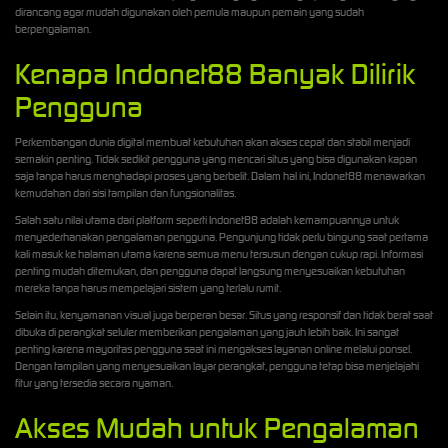
dirancang agar mudah digunakan oleh pemula maupun pemain yang sudah
berpengalaman.
Kenapa Indonet88 Banyak Dilirik
Pengguna
Perkembangan dunia digital membuat kebutuhan akan akses cepat dan stabil menjadi
semakin penting. Tidak sedikit pengguna yang mencari situs yang bisa digunakan kapan
saja tanpa harus menghadapi proses yang berbelit. Dalam hal ini, Indonet88 menawarkan
kemudahan dari sisi tampilan dan fungsionalitas.
Salah satu nilai utama dari platform seperti Indonet88 adalah kemampuannya untuk
menyederhanakan pengalaman pengguna. Pengunjung tidak perlu bingung saat pertama
kali masuk ke halaman utama karena semua menu tersusun dengan cukup rapi. Informasi
penting mudah ditemukan, dan pengguna dapat langsung menyesuaikan kebutuhan
mereka tanpa harus mempelajari sistem yang terlalu rumit.
Selain itu, kenyamanan visual juga berperan besar. Situs yang responsif dan tidak berat saat
dibuka di perangkat seluler memberikan pengalaman yang jauh lebih baik. Ini sangat
penting karena mayoritas pengguna saat ini mengakses layanan online melalui ponsel.
Dengan tampilan yang menyesuaikan layar perangkat, pengguna tetap bisa menjelajahi
fitur yang tersedia secara nyaman.
Akses Mudah untuk Pengalaman