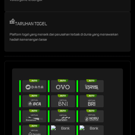
TARUHAN TOGEL
Platform togel yang menarik dari perusahan terbaik di dunia yang menawarkan
hadiah kemenangan besar