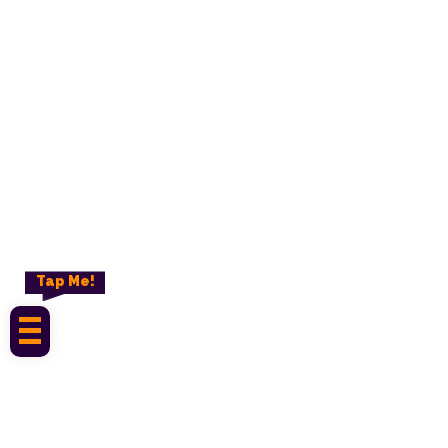
Tap Me!