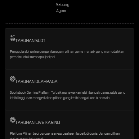
Sabung
Ayam
TARUHAN SLOT
Penyedia slot online dengan beragam pilihan game menarik yang memudahkan
pemain untuk mencapai jackpot
TARUHAN OLAHRAGA
Sportsbook Gaming Platform Terbaik menawarkan lebih banyak game, odds yang
lebih tinggi, dan menyediakan pilihan yang lebih banyak untuk pemain.
TARUHAN LIVE KASINO
Platform Pilihan bagi perusahaan-perusahaan terbaik di dunia, dengan pilihan
variasi game terbanyak