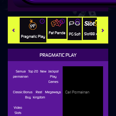
i
i
i
i
i
Facha
Fat Panda
Slot88 x PP
PG Soft
Pragmatic Play
PRAGMATIC PLAY
Semua
Top 20
New
Jackpot
permainan
Play
Games
Classic
Bonus
Reel
Megaways
Buy
kingdom
Video
Slots