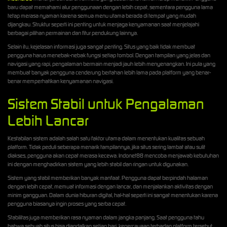
baru dapat memahami alur penggunaan dengan lebih cepat, sementara pengguna lama
tetap merasa nyaman karena semua menu utama berada di tempat yang mudah
dijangkau. Struktur seperti ini penting untuk menjaga kenyamanan saat menjelajahi
berbagai pilihan permainan dan fitur pendukung lainnya.
Selain itu, kejelasan informasi juga sangat penting. Situs yang baik tidak membuat
pengguna harus menebak-nebak fungsi setiap tombol. Dengan tampilan yang jelas dan
navigasi yang rapi, pengalaman bermain menjadi jauh lebih menyenangkan. Ini pula yang
membuat banyak pengguna cenderung bertahan lebih lama pada platform yang benar-
benar memperhatikan kenyamanan navigasi.
Sistem Stabil untuk Pengalaman
Lebih Lancar
Kestabilan sistem adalah salah satu faktor utama dalam menentukan kualitas sebuah
platform. Tidak peduli seberapa menarik tampilannya, jika situs sering lambat atau sulit
diakses, pengguna akan cepat merasa kecewa. Indonet88 mencoba menjawab kebutuhan
ini dengan menghadirkan sistem yang lebih stabil dan ringan untuk digunakan.
Sistem yang stabil memberikan banyak manfaat. Pengguna dapat berpindah halaman
dengan lebih cepat, memuat informasi dengan lancar, dan menjalankan aktivitas dengan
minim gangguan. Dalam dunia hiburan digital, hal-hal seperti ini sangat menentukan karena
pengguna biasanya ingin proses yang serba cepat.
Stabilitas juga memberikan rasa nyaman dalam jangka panjang. Saat pengguna tahu
bahwa sebuah situs bisa diandalkan setiap hari, kepercayaan terhadap platform tersebut