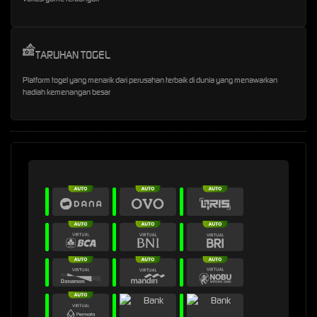
TARUHAN TOGEL
Platform togel yang menarik dari perusahan terbaik di dunia yang menawarkan
hadiah kemenangan besar