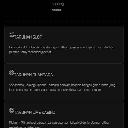
Sabung
Ayam
TARUHAN SLOT
Penyedia slot online dengan beragam pilihan game menarik yang memudahkan
pemain untuk mencapai jackpot
TARUHAN OLAHRAGA
Sportsbook Gaming Platform Terbaik menawarkan lebih banyak game, odds yang
lebih tinggi, dan menyediakan pilihan yang lebih banyak untuk pemain.
TARUHAN LIVE KASINO
Platform Pilihan bagi perusahaan-perusahaan terbaik di dunia, dengan pilihan
variasi game terbanyak