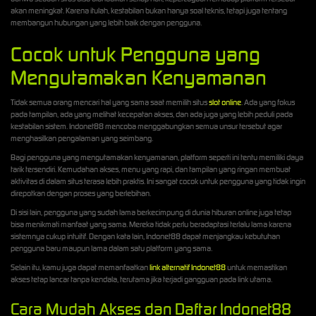
akan meningkat. Karena itulah, kestabilan bukan hanya soal teknis, tetapi juga tentang
membangun hubungan yang lebih baik dengan pengguna.
Cocok untuk Pengguna yang
Mengutamakan Kenyamanan
Tidak semua orang mencari hal yang sama saat memilih situs
slot online
. Ada yang fokus
pada tampilan, ada yang melihat kecepatan akses, dan ada juga yang lebih peduli pada
kestabilan sistem. Indonet88 mencoba menggabungkan semua unsur tersebut agar
menghasilkan pengalaman yang seimbang.
Bagi pengguna yang mengutamakan kenyamanan, platform seperti ini tentu memiliki daya
tarik tersendiri. Kemudahan akses, menu yang rapi, dan tampilan yang ringan membuat
aktivitas di dalam situs terasa lebih praktis. Ini sangat cocok untuk pengguna yang tidak ingin
direpotkan dengan proses yang berlebihan.
Di sisi lain, pengguna yang sudah lama berkecimpung di dunia hiburan online juga tetap
bisa menikmati manfaat yang sama. Mereka tidak perlu beradaptasi terlalu lama karena
sistemnya cukup intuitif. Dengan kata lain, Indonet88 dapat menjangkau kebutuhan
pengguna baru maupun lama dalam satu platform yang sama.
Selain itu, kamu juga dapat memanfaatkan
link alternatif Indonet88
untuk memastikan
akses tetap lancar tanpa kendala, terutama jika terjadi gangguan pada link utama.
Cara Mudah Akses dan Daftar Indonet88