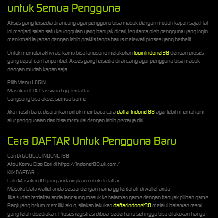
untuk Semua Pengguna
Akses yang tersedia dirancang agar pengguna bisa masuk dengan mudah kapan saja. Hal
ini menjadi salah satu keunggulan yang banyak dicari, terutama oleh pengguna yang ingin
menikmati layanan dengan lebih praktis tanpa harus melewati proses yang berbelit.
Untuk memulai aktivitas, kamu bisa langsung melakukan
login Indonet88
dengan proses
yang cepat dan tanpa ribet. Akses yang tersedia dirancang agar pengguna bisa masuk
dengan mudah kapan saja.
Pilih Menu LOGIN
Masukan ID & Password yg Terdaftar
Langsung bisa akses semua Game
Jika masih baru, disarankan untuk membaca cara
daftar Indonet88
agar lebih memahami
alur penggunaan dan bisa memulai dengan lebih percaya diri.
Cara DAFTAR Untuk Pengguna Baru
Cari Di GOOGLE INDONET88
Atau Kamu Bisa Cari di https://indonet88.uk.com/
Klik DAFTAR
Lalu Masukan ID yang anda ingikan untuk di daftar
Masuka Data wallet anda sesuai dengan nama yg terdafatr di wallet anda
Jika sudah terdaftar anda langsung masuk ke halaman game dengan banyak pilihan game
Bagi yang belum memiliki akun, silakan lakukan
daftar Indonet88
melalui halaman resmi
yang telah disediakan. Proses registrasi dibuat sederhana sehingga bisa dilakukan hanya