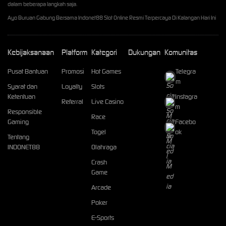
dalam beberapa langkah saja.
Ayo Buruan Gabung Bersama Indonet88 Slot Online Resmi Terpercaya Di Kalangan Hari Ini
Kebijaksanaan
Platform
Kategori
Dukungan
Komunitas
Pusat Bantuan
Promosi
Hot Games
Telegra
m
Syarat dan
Loyalty
Slots
Ketentuan
Instagra
Referral
Live Casino
m
Responsible
Race
Gaming
Facebo
Togel
ok
Tentang
INDONET88
Olahraga
Crash
Game
Arcade
Poker
E-Sports