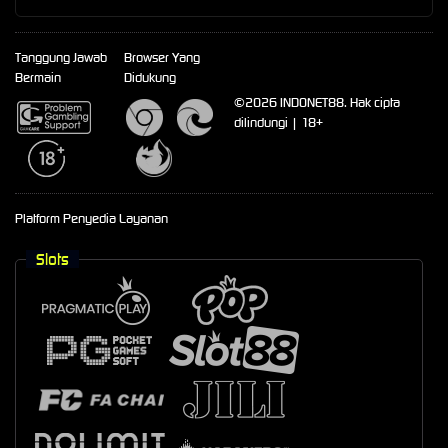
Tanggung Jawab
Browser Yang
Bermain
Didukung
©2026 INDONET88. Hak cipta
dilindungi | 18+
Platform Penyedia Layanan
Slots