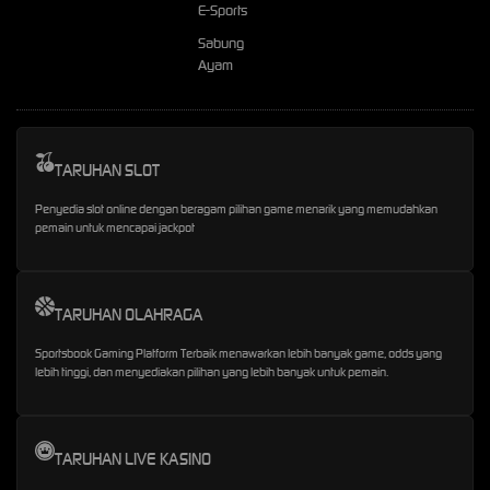
E-Sports
Sabung
Ayam
TARUHAN SLOT
Penyedia slot online dengan beragam pilihan game menarik yang memudahkan
pemain untuk mencapai jackpot
TARUHAN OLAHRAGA
Sportsbook Gaming Platform Terbaik menawarkan lebih banyak game, odds yang
lebih tinggi, dan menyediakan pilihan yang lebih banyak untuk pemain.
TARUHAN LIVE KASINO