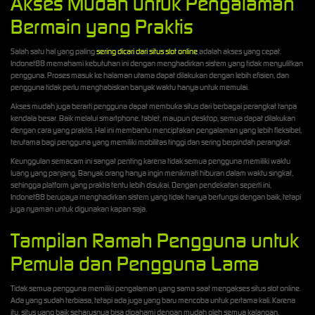
Akses Mudah untuk Pengalaman
Bermain yang Praktis
Salah satu hal yang paling
sering dicari dari situs slot online
adalah akses yang cepat.
Indonet88 memahami kebutuhan ini dengan menghadirkan sistem yang tidak menyulitkan
pengguna. Proses masuk ke halaman utama dapat dilakukan dengan lebih efisien, dan
pengguna tidak perlu menghabiskan banyak waktu hanya untuk memulai.
Akses mudah juga berarti pengguna dapat membuka situs dari berbagai perangkat tanpa
kendala besar. Baik melalui smartphone, tablet, maupun desktop, semua dapat dilakukan
dengan cara yang praktis. Hal ini membantu menciptakan pengalaman yang lebih fleksibel,
terutama bagi pengguna yang memiliki mobilitas tinggi dan sering berpindah perangkat.
Keunggulan semacam ini sangat penting karena tidak semua pengguna memiliki waktu
luang yang panjang. Banyak orang hanya ingin menikmati hiburan dalam waktu singkat,
sehingga platform yang praktis tentu lebih disukai. Dengan pendekatan seperti ini,
Indonet88 berupaya menghadirkan sistem yang tidak hanya berfungsi dengan baik, tetapi
juga nyaman untuk digunakan kapan saja.
Tampilan Ramah Pengguna untuk
Pemula dan Pengguna Lama
Tidak semua pengguna memiliki pengalaman yang sama saat mengakses situs slot online.
Ada yang sudah terbiasa, tetapi ada juga yang baru mencoba untuk pertama kali. Karena
itu, situs yang baik seharusnya bisa dipahami dengan mudah oleh semua kalangan.