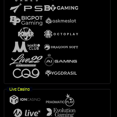
Live Casino