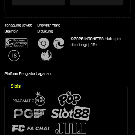
Tanggung Jawab
Browser Yang
Bermain
Didukung
©2026 INDONET88. Hak cipta
dilindungi | 18+
Platform Penyedia Layanan
Slots