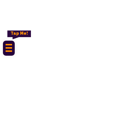
Tap Me!