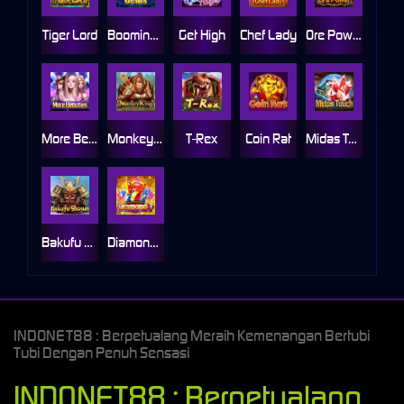
Tiger Lord
Booming Gems
Get High
Chef Lady
Ore Power
More Beauties
Monkey King
T-Rex
Coin Rat
Midas Touch
Bakufu Shogun
Diamond 7
INDONET88 : Berpetualang Meraih Kemenangan Bertubi
Tubi Dengan Penuh Sensasi
INDONET88 : Berpetualang