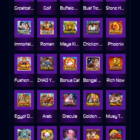
Greatest Circus
Golf
Buffalo Burst
Bust Treasury
Stone Hominid
Immortal Heroes
Roman
Maya King
Chicken Dinner
Phoenix
Fushen Coming
ZHAO YUN
Bonus Cat
Bengal Tiger
Rich Now
Egypt Dynasty
Arab
Dracula
Golden Eye
Muay Thai