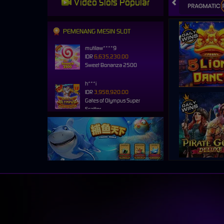
Video Slots Popular
PEMENANG MESIN SLOT
mutilaw****9
IDR
6,635,230.00
Sweet Bonanza 2500
h***i
IDR
3,958,920.00
Gates of Olympus Super
Scatter
a**o
IDR
3,277,200.00
Gates of Olympus 1000
a***r
IDR
3,268,600.00
Sugar Rush 1000
say****8
IDR
3,238,200.00
Mahjong Wins 3 – Black