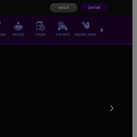
MASUK
DAFTAR
GAME
ARCADE
POKER
E-SPORTS
SABUNG AYAM
PROMOSI