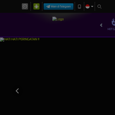
Main di Telegram
HOT 