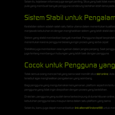
Selain itu, kejelasan informasi juga sangat penting. Situs yang baik tidak
pula yang membuat banyak pengguna cenderung bertahan lebih lama pada 
Sistem Stabil untuk Pengala
Kestabilan sistem adalah salah satu faktor utama dalam menentukan kualitas
menjawab kebutuhan ini dengan menghadirkan sistem yang lebih stabil dan r
Sistem yang stabil memberikan banyak manfaat. Pengguna dapat berpindah ha
menentukan karena pengguna biasanya ingin proses yang serba cepat.
Stabilitas juga memberikan rasa nyaman dalam jangka panjang. Saat pengguna 
juga tentang membangun hubungan yang lebih baik dengan pengguna.
Cocok untuk Pengguna ya
Tidak semua orang mencari hal yang sama saat memilih situs
slot online
. Ada
tersebut agar menghasilkan pengalaman yang seimbang.
Bagi pengguna yang mengutamakan kenyamanan, platform seperti ini tentu memi
pengguna yang tidak ingin direpotkan dengan proses yang berlebihan.
Di sisi lain, pengguna yang sudah lama berkecimpung di dunia hiburan online
kebutuhan pengguna baru maupun lama dalam satu platform yang sama.
Selain itu, kamu juga dapat memanfaatkan
link alternatif Indonet88
untuk mema