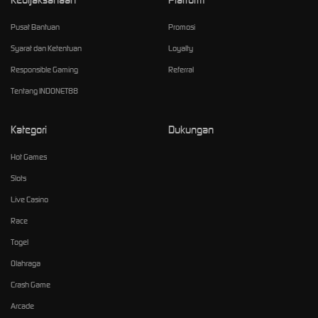
Pusat Bantuan
Promosi
Syarat dan Ketentuan
Loyalty
Responsible Gaming
Referral
Tentang INDONET88
Kategori
Dukungan
Hot Games
Slots
Live Casino
Race
Togel
Olahraga
Crash Game
Arcade