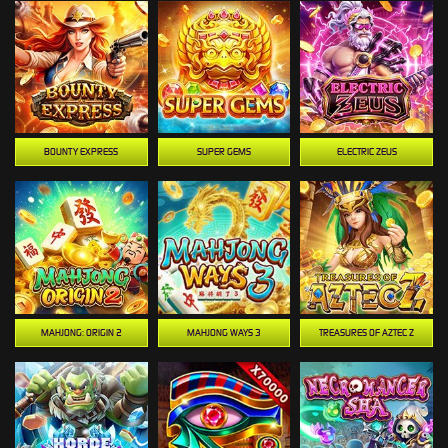
BOUNTY EXPRESS
SUPER GEMS
ELECTRIC ZEUS
MAHJONG: ORIGIN 2
MAHJONG WAYS 3
TREASURES OF AZTEC Z