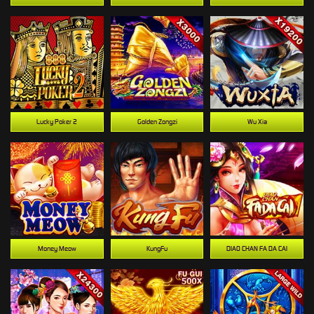
Lucky Poker 2
Golden Zongzi
Wu Xia
Money Meow
KungFu
DIAO CHAN FA DA CAI