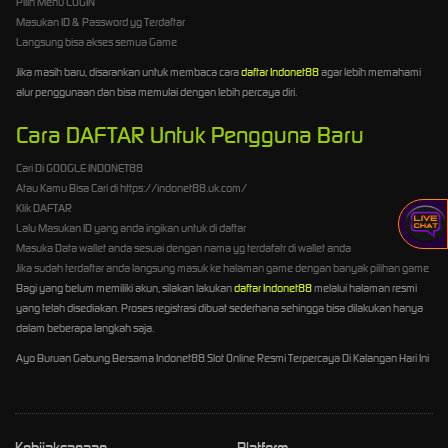
Pilih Menu LOGIN
Masukan ID & Password yg Terdaftar
Langsung bisa akses semua Game
Jika masih baru, disarankan untuk membaca cara
daftar Indonet88
agar lebih memahami
alur penggunaan dan bisa memulai dengan lebih percaya diri.
Cara DAFTAR Untuk Pengguna Baru
Cari Di GOOGLE INDONET88
Atau Kamu Bisa Cari di https://indonet88.uk.com/
Klik DAFTAR
Lalu Masukan ID yang anda ingikan untuk di daftar
Masuka Data wallet anda sesuai dengan nama yg terdafatr di wallet anda
Jika sudah terdaftar anda langsung masuk ke halaman game dengan banyak pilihan game
Bagi yang belum memiliki akun, silakan lakukan
daftar Indonet88
melalui halaman resmi
yang telah disediakan. Proses registrasi dibuat sederhana sehingga bisa dilakukan hanya
dalam beberapa langkah saja.
Ayo Buruan Gabung Bersama Indonet88 Slot Online Resmi Terpercaya Di Kalangan Hari Ini
Kebijaksanaan
Platform