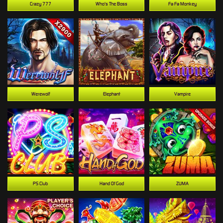
Crazy 777
Who's The Boss
Fa Fa Monkey
Werewolf
Elephant
Vampire
PS Club
Hand Of God
ZUMA