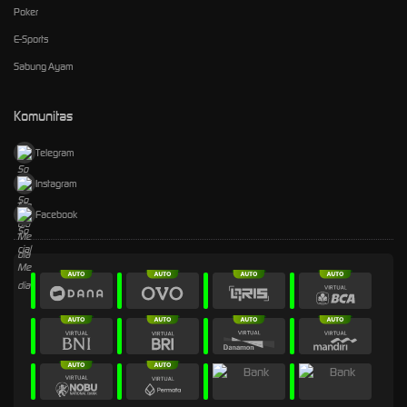
Poker
E-Sports
Sabung Ayam
Komunitas
Telegram
Instagram
Facebook