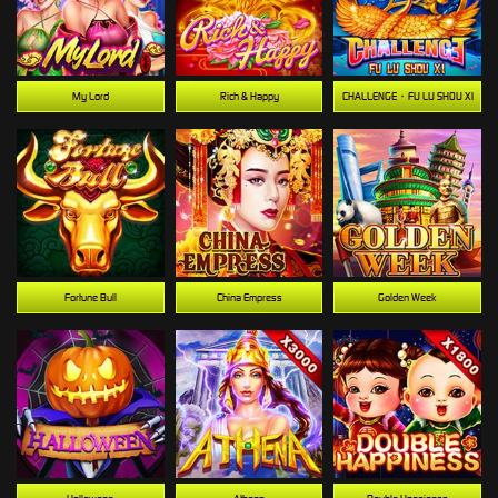
My Lord
Rich & Happy
CHALLENGE・FU LU SHOU XI
Fortune Bull
China Empress
Golden Week