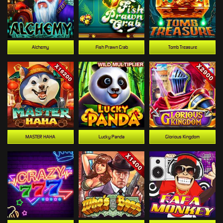
Alchemy
Fish Prawn Crab
Tomb Treasure
MASTER HAHA
Lucky Panda
Glorious Kingdom