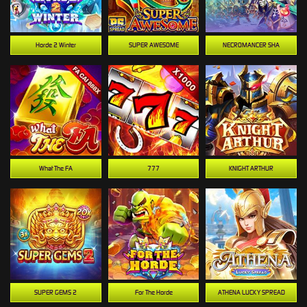
Horde 2 Winter
SUPER AWESOME
NECROMANCER SHA
What The FA
777
KNIGHT ARTHUR
SUPER GEMS 2
For The Horde
ATHENA LUCKY SPREAD