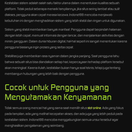
Kestabilan sistem adalah salah satu faktor utama dalam menentukan kualitas sebuah
platform. Tidak peduli seberapa menarik tampilannya, jika situs sering lambat atau sulit
diakses, pengguna akan cepat merasa kecewa. Indonet88 mencoba menjawab
kebutuhan ini dengan menghadirkan sistem yang lebih stabil dan ringan untuk digunakan.
Sistem yang stabil memberikan banyak manfaat. Pengguna dapat berpindah halaman
dengan lebih cepat, memuat informasi dengan lancar, dan menjalankan aktivitas dengan
minim gangguan. Dalam dunia hiburan digital, hal-hal seperti ini sangat menentukan karena
pengguna biasanya ingin proses yang serba cepat.
Stabilitas juga memberikan rasa nyaman dalam jangka panjang. Saat pengguna tahu
bahwa sebuah situs bisa diandalkan setiap hari, kepercayaan terhadap platform tersebut
akan meningkat. Karena itulah, kestabilan bukan hanya soal teknis, tetapi juga tentang
membangun hubungan yang lebih baik dengan pengguna.
Cocok untuk Pengguna yang
Mengutamakan Kenyamanan
Tidak semua orang mencari hal yang sama saat memilih situs
slot online
. Ada yang fokus
pada tampilan, ada yang melihat kecepatan akses, dan ada juga yang lebih peduli pada
kestabilan sistem. Indonet88 mencoba menggabungkan semua unsur tersebut agar
menghasilkan pengalaman yang seimbang.