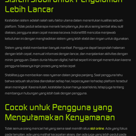
Lebih Lancar
Kestabilan sistem adalah salah satu faktor utama dalam menentukan kualitas sebuah
platform. Tidak peduli seberapa menarik tampilannya, jika situs sering lambat atau sulit
diakses, pengguna akan cepat merasa kecewa. Indonet88 mencoba menjawab
kebutuhan ini dengan menghadirkan sistem yang lebih stabil dan ringan untuk digunakan.
Sistem yang stabil memberikan banyak manfaat. Pengguna dapat berpindah halaman
dengan lebih cepat, memuat informasi dengan lancar, dan menjalankan aktivitas dengan
minim gangguan. Dalam dunia hiburan digital, hal-hal seperti ini sangat menentukan karena
pengguna biasanya ingin proses yang serba cepat.
Stabilitas juga memberikan rasa nyaman dalam jangka panjang. Saat pengguna tahu
bahwa sebuah situs bisa diandalkan setiap hari, kepercayaan terhadap platform tersebut
akan meningkat. Karena itulah, kestabilan bukan hanya soal teknis, tetapi juga tentang
membangun hubungan yang lebih baik dengan pengguna.
Cocok untuk Pengguna yang
Mengutamakan Kenyamanan
Tidak semua orang mencari hal yang sama saat memilih situs
slot online
. Ada yang fokus
pada tampilan, ada yang melihat kecepatan akses, dan ada juga yang lebih peduli pada