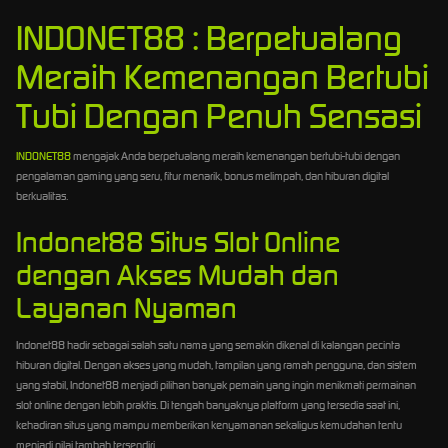
INDONET88 : Berpetualang
Meraih Kemenangan Bertubi
Tubi Dengan Penuh Sensasi
INDONET88
mengajak Anda berpetualang meraih kemenangan bertubi-tubi dengan
pengalaman gaming yang seru, fitur menarik, bonus melimpah, dan hiburan digital
berkualitas.
Indonet88 Situs Slot Online
dengan Akses Mudah dan
Layanan Nyaman
Indonet88 hadir sebagai salah satu nama yang semakin dikenal di kalangan pecinta
hiburan digital. Dengan akses yang mudah, tampilan yang ramah pengguna, dan sistem
yang stabil, Indonet88 menjadi pilihan banyak pemain yang ingin menikmati permainan
slot online dengan lebih praktis. Di tengah banyaknya platform yang tersedia saat ini,
kehadiran situs yang mampu memberikan kenyamanan sekaligus kemudahan tentu
menjadi nilai tambah tersendiri.