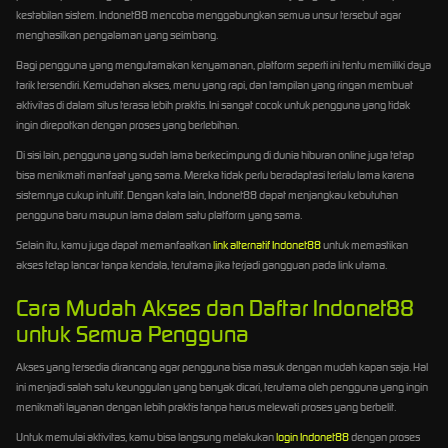
kestabilan sistem. Indonet88 mencoba menggabungkan semua unsur tersebut agar
menghasilkan pengalaman yang seimbang.
Bagi pengguna yang mengutamakan kenyamanan, platform seperti ini tentu memiliki daya
tarik tersendiri. Kemudahan akses, menu yang rapi, dan tampilan yang ringan membuat
aktivitas di dalam situs terasa lebih praktis. Ini sangat cocok untuk pengguna yang tidak
ingin direpotkan dengan proses yang berlebihan.
Di sisi lain, pengguna yang sudah lama berkecimpung di dunia hiburan online juga tetap
bisa menikmati manfaat yang sama. Mereka tidak perlu beradaptasi terlalu lama karena
sistemnya cukup intuitif. Dengan kata lain, Indonet88 dapat menjangkau kebutuhan
pengguna baru maupun lama dalam satu platform yang sama.
Selain itu, kamu juga dapat memanfaatkan
link alternatif Indonet88
untuk memastikan
akses tetap lancar tanpa kendala, terutama jika terjadi gangguan pada link utama.
Cara Mudah Akses dan Daftar Indonet88
untuk Semua Pengguna
Akses yang tersedia dirancang agar pengguna bisa masuk dengan mudah kapan saja. Hal
ini menjadi salah satu keunggulan yang banyak dicari, terutama oleh pengguna yang ingin
menikmati layanan dengan lebih praktis tanpa harus melewati proses yang berbelit.
Untuk memulai aktivitas, kamu bisa langsung melakukan
login Indonet88
dengan proses