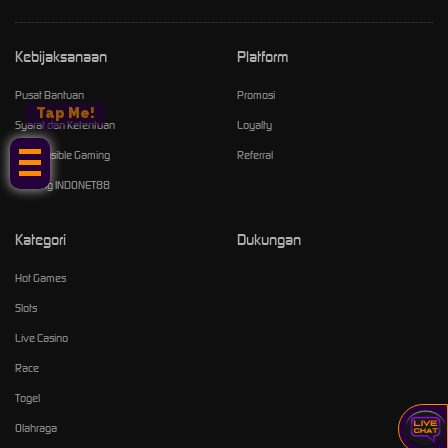
Kebijaksanaan
Platform
Pusat Bantuan
Promosi
Tap Me!
Syarat dan Ketentuan
Loyalty
Responsible Gaming
Referral
Tentang INDONET88
Kategori
Dukungan
Hot Games
Slots
Live Casino
Race
Togel
Olahraga