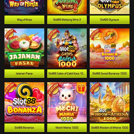
Way of Ninja
Slot88 Mahjong Wins 2
Slot88 Olympus
JaJanan Pasar
Slot88 Gates of Gatot Kaca 1000
Slot88 Sweet Bonanza 1000
Slot88 Bonanza
Mochi Mania 1000
Slot88 Wisdom of Athena 1000